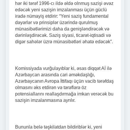
hər iki tərəf 1996-cı ildə əldə olnmuş sazişi əvəz
edəcək yeni sazişin imzalanması üçün güclü
iradə nümayiş etdirir: “Yeni saziş fundamental
dəyərlər və prinsiplər üzərində qurulmuş
münasibətlərimizi daha da genişləndirəcək və
dərinləşdirəcək. Saziş siyasi, ticarət-iqtisadi və
digər sahələr üzrə münasibətləri əhatə edəcək”.
Komissiyada vurğulayıblar ki, əsas diqqət Aİ ilə
Azərbaycan arasında cari əməkdaşlığı,
Azərbaycanın Avropa İttifaqı üçün vacib tərəfdaş
olmasını əks etdirən və tərəflərə öz
potensiallarını reallaşdırmağa imkan verəcək bu
sazişin imzalanmasına ayrılır.
Bununla belə təşkilatdan bildiriblər ki, yeni