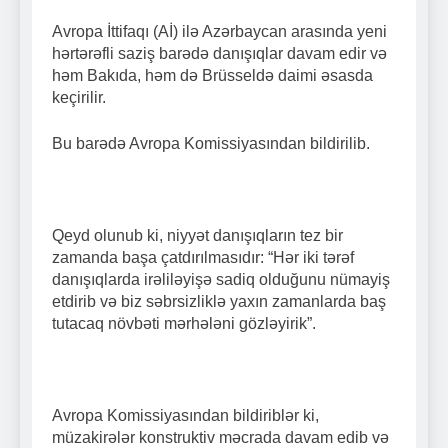
Avropa İttifaqı (Aİ) ilə Azərbaycan arasında yeni
hərtərəfli saziş barədə danışıqlar davam edir və
həm Bakıda, həm də Brüsseldə daimi əsasda
keçirilir.
Bu barədə Avropa Komissiyasından bildirilib.
Qeyd olunub ki, niyyət danışıqların tez bir
zamanda başa çatdırılmasıdır: “Hər iki tərəf
danışıqlarda irəliləyişə sadiq olduğunu nümayiş
etdirib və biz səbrsizliklə yaxın zamanlarda baş
tutacaq növbəti mərhələni gözləyirik”.
Avropa Komissiyasından bildiriblər ki,
müzakirələr konstruktiv məcrada davam edib və