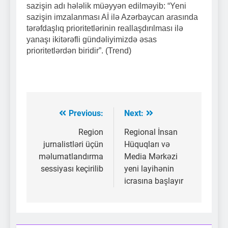
sazişin adı hələlik müəyyən edilməyib: “Yeni
sazişin imzalanması Aİ ilə Azərbaycan arasında
tərəfdaşlıq prioritetlərinin reallaşdırılması ilə
yanaşı ikitərəfli gündəliyimizdə əsas
prioritetlərdən biridir”. (Trend)
Previous:
Next:
Yazı
naviqasiyası
Region
Regional İnsan
jurnalistləri üçün
Hüquqları və
məlumatlandırma
Media Mərkəzi
sessiyası keçirilib
yeni layihənin
icrasına başlayır