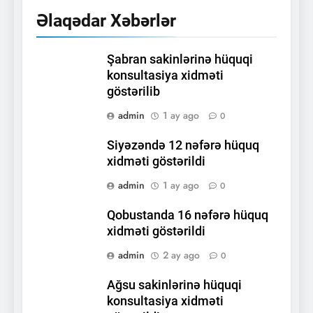
Əlaqədar Xəbərlər
Şabran sakinlərinə hüquqi
konsultasiya xidməti
göstərilib
admin
1 ay ago
0
Siyəzəndə 12 nəfərə hüquq
xidməti göstərildi
admin
1 ay ago
0
Qobustanda 16 nəfərə hüquq
xidməti göstərildi
admin
2 ay ago
0
Ağsu sakinlərinə hüquqi
konsultasiya xidməti