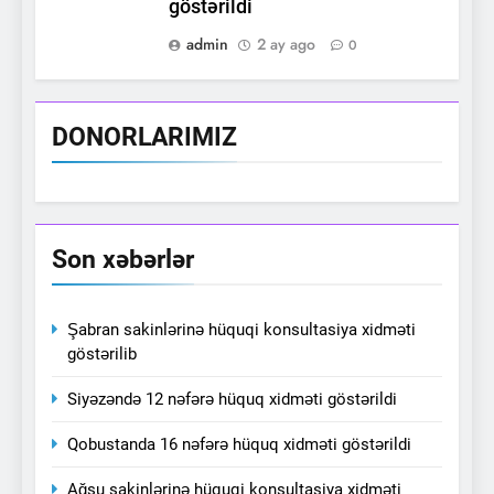
göstərildi
admin
2 ay ago
0
DONORLARIMIZ
Son xəbərlər
Şabran sakinlərinə hüquqi konsultasiya xidməti
göstərilib
Siyəzəndə 12 nəfərə hüquq xidməti göstərildi
Qobustanda 16 nəfərə hüquq xidməti göstərildi
Ağsu sakinlərinə hüquqi konsultasiya xidməti