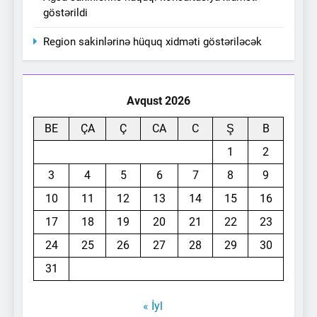
göstərildi
Region sakinlərinə hüquq xidməti göstəriləcək
Avqust 2026
BE
ÇA
Ç
CA
C
Ş
B
1
2
3
4
5
6
7
8
9
10
11
12
13
14
15
16
17
18
19
20
21
22
23
24
25
26
27
28
29
30
31
« İyl