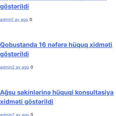
göstərildi
admin
1 ay ago
0
Qobustanda 16 nəfərə hüquq xidməti
göstərildi
admin
2 ay ago
0
Ağsu sakinlərinə hüquqi konsultasiya
xidməti göstərildi
admin
2 ay ago
0