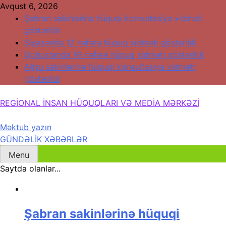
Skip
Avqust 6, 2026
to
Şabran sakinlərinə hüquqi konsultasiya xidməti
content
göstərilib
Siyəzəndə 12 nəfərə hüquq xidməti göstərildi
Qobustanda 16 nəfərə hüquq xidməti göstərildi
Ağsu sakinlərinə hüquqi konsultasiya xidməti
göstərildi
REGİONAL İNSAN HÜQUQLARI VƏ MEDİA MƏRKƏZİ
Məktub yazın
Regional İnsan Hüquqları və Media Mərkəzi
GÜNDƏLİK XƏBƏRLƏR
Menu
Saytda olanlar...
Şabran sakinlərinə hüquqi