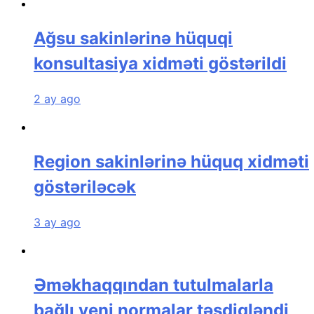
Ağsu sakinlərinə hüquqi
konsultasiya xidməti göstərildi
2 ay ago
Region sakinlərinə hüquq xidməti
göstəriləcək
3 ay ago
Əməkhaqqından tutulmalarla
bağlı yeni normalar təsdiqləndi