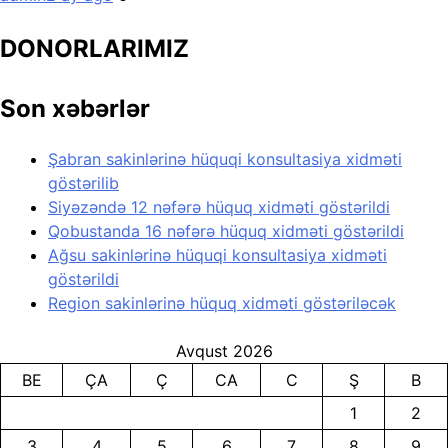
DONORLARIMIZ
Son xəbərlər
Şabran sakinlərinə hüquqi konsultasiya xidməti
göstərilib
Siyəzəndə 12 nəfərə hüquq xidməti göstərildi
Qobustanda 16 nəfərə hüquq xidməti göstərildi
Ağsu sakinlərinə hüquqi konsultasiya xidməti
göstərildi
Region sakinlərinə hüquq xidməti göstəriləcək
Avqust 2026
BE
ÇA
Ç
CA
C
Ş
B
1
2
3
4
5
6
7
8
9