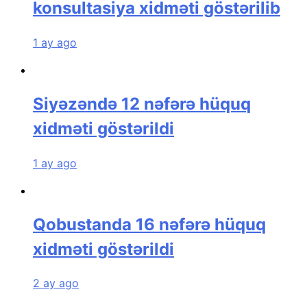
konsultasiya xidməti göstərilib
1 ay ago
Siyəzəndə 12 nəfərə hüquq
xidməti göstərildi
1 ay ago
Qobustanda 16 nəfərə hüquq
xidməti göstərildi
2 ay ago