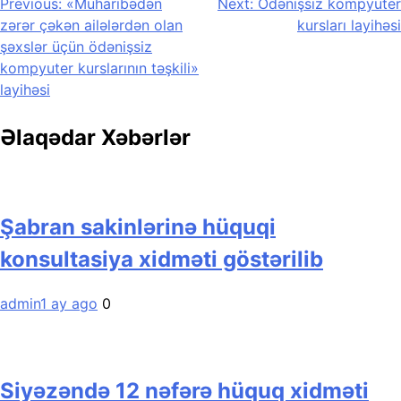
Yazı
Previous:
«Müharibədən
Next:
Ödənişsiz kompyuter
zərər çəkən ailələrdən olan
kursları layihəsi
naviqasiyası
şəxslər üçün ödənişsiz
kompyuter kurslarının təşkili»
layihəsi
Əlaqədar Xəbərlər
Şabran sakinlərinə hüquqi
konsultasiya xidməti göstərilib
admin
1 ay ago
0
Siyəzəndə 12 nəfərə hüquq xidməti