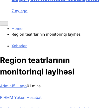
7 ay ago
Home
Region teatrlarının monitorinqi layihəsi
Xəbərlər
Region teatrlarının
monitorinqi layihəsi
Admin
15 il ago
0
1 mins
RİHMM Yekun Hesabat