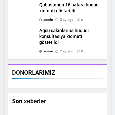
Qobustanda 16 nəfərə hüquq
xidməti göstərildi
admin
2 ay ago
0
Ağsu sakinlərinə hüquqi
konsultasiya xidməti
göstərildi
admin
2 ay ago
0
DONORLARIMIZ
Son xəbərlər