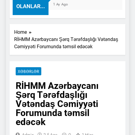
1 Ay Ago
OLANLAR...
Home
RİHMM Azərbaycanı Şərq Tərəfdaşlığı Vətəndaş
Cəmiyyəti Forumunda təmsil edəcək
XƏBƏRLƏR
RİHMM Azərbaycanı
Şərq Tərəfdaşlığı
Vətəndaş Cəmiyyəti
Forumunda təmsil
edəcək
Admin
2 Il Ago
0
1 Mins