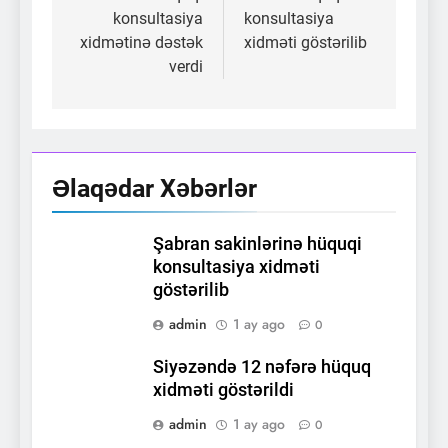
konsultasiya
konsultasiya
xidmətinə dəstək
xidməti göstərilib
verdi
Əlaqədar Xəbərlər
Şabran sakinlərinə hüquqi
konsultasiya xidməti
göstərilib
admin
1 ay ago
0
Siyəzəndə 12 nəfərə hüquq
xidməti göstərildi
admin
1 ay ago
0