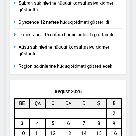
Şabran sakinlərinə hüquqi konsultasiya xidməti
göstərilib
Siyəzəndə 12 nəfərə hüquq xidməti göstərildi
Qobustanda 16 nəfərə hüquq xidməti göstərildi
Ağsu sakinlərinə hüquqi konsultasiya xidməti
göstərildi
Region sakinlərinə hüquq xidməti göstəriləcək
Avqust 2026
BE
ÇA
Ç
CA
C
Ş
B
1
2
3
4
5
6
7
8
9
10
11
12
13
14
15
16