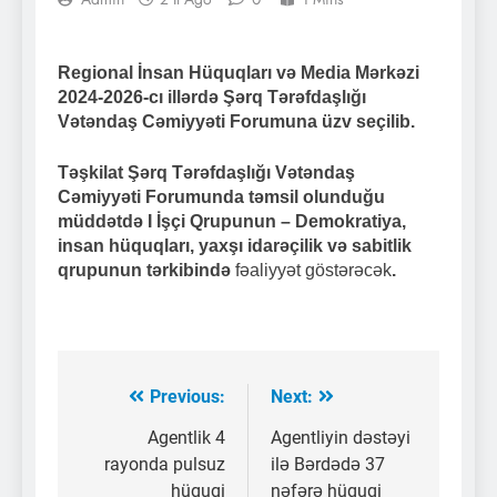
Regional İnsan Hüquqları və Media Mərkəzi
2024-2026-cı illərdə Şərq Tərəfdaşlığı
Vətəndaş Cəmiyyəti Forumuna üzv seçilib.
Təşkilat Şərq Tərəfdaşlığı Vətəndaş
Cəmiyyəti Forumunda təmsil olunduğu
müddətdə I İşçi Qrupunun – Demokratiya,
insan hüquqları, yaxşı idarəçilik və sabitlik
qrupunun tərkibində
fəaliyyət göstərəcək
.
Previous:
Next:
Yazı
naviqasiyası
Agentlik 4
Agentliyin dəstəyi
rayonda pulsuz
ilə Bərdədə 37
hüquqi
nəfərə hüquqi