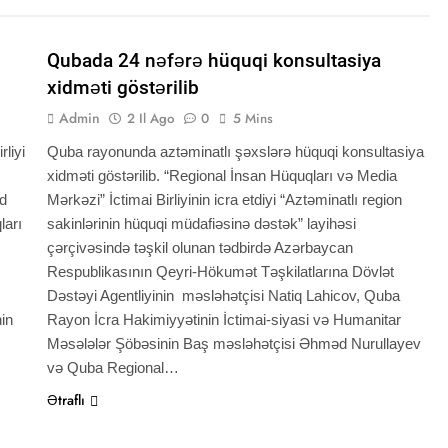
QHT XƏBƏRLƏRI
XƏBƏRLƏR
Qubada 24 nəfərə hüquqi konsultasiya
xidməti göstərilib
Admin
2 Il Ago
0
5 Mins
liyi
Quba rayonunda aztəminatlı şəxslərə hüquqi konsultasiya
xidməti göstərilib. “Regional İnsan Hüquqları və Media
id
Mərkəzi” İctimai Birliyinin icra etdiyi “Aztəminatlı region
ları
sakinlərinin hüquqi müdafiəsinə dəstək” layihəsi
çərçivəsində təşkil olunan tədbirdə Azərbaycan
Respublikasının Qeyri-Hökumət Təşkilatlarına Dövlət
Dəstəyi Agentliyinin məsləhətçisi Natiq Lahicov, Quba
nin
Rayon İcra Hakimiyyətinin İctimai-siyasi və Humanitar
Məsələlər Şöbəsinin Baş məsləhətçisi Əhməd Nurullayev
və Quba Regional…
Ətraflı
QHT XƏBƏRLƏRI