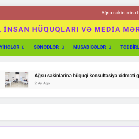
Ağsu sakinlərinə 
Şabran sakinlərinə 
 İNSAN HÜQUQLARI VƏ MEDİA MƏ
quqları və Media Mərkəzi
Siyəzən
YIHƏLƏR
SƏNƏDLƏR
MÜSABIQƏLƏR
TƏDBIR
Qobustand
Ağsu sakinlərinə 
Ağsu sakinlərinə hüquqi konsultasiya xidməti göstərild
2 Ay Ago