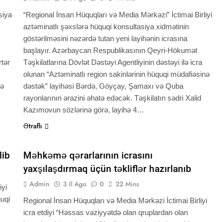
siya
“Regional İnsan Hüquqları və Media Mərkəzi” İctimai Birliyi
aztəminatlı şəxslərə hüquqi konsultasiya xidmətinin
göstərilməsini nəzərdə tutan yeni layihənin icrasına
başlayır. Azərbaycan Respublikasının Qeyri-Hökumət
rtər
Təşkilatlarına Dövlət Dəstəyi Agentliyinin dəstəyi ilə icra
olunan “Aztəminatlı region sakinlərinin hüquqi müdafiəsinə
lə
dəstək” layihəsi Bərdə, Göyçay, Şamaxı və Quba
rayonlarının ərazini əhatə edəcək. Təşkilatın sədri Xalid
Kazımovun sözlərinə görə, layihə 4…
Ətraflı
QHT XƏBƏRLƏRI
lib
Məhkəmə qərarlarının icrasını
yaxşılaşdırmaq üçün təkliflər hazırlanıb
Admin
3 Il Ago
0
22 Mins
iyi
uqi
Regional İnsan Hüquqları və Media Mərkəzi İctimai Birliyi
icra etdiyi “Həssas vəziyyətdə olan qruplardan olan