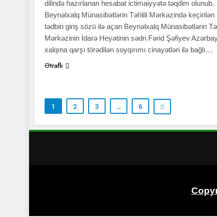
dilində hazırlanan hesabat ictimaiyyətə təqdim olunub.
Beynəlxalq Münasibətlərin Təhlili Mərkəzində keçirilən
tədbiri giriş sözü ilə açan Beynəlxalq Münasibətlərin Təh
Mərkəzinin İdarə Heyətinin sədri Fərid Şəfiyev Azərba
xalqına qarşı törədilən soyqırımı cinayətləri ilə bağlı…
Ətraflı
1
2
3
…
6
Copyr