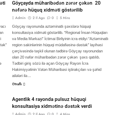
əti
Göyçayda müharibədən zərər çəkən 20
nəfərə hüquq xidməti göstərilib
Admin
2 Il Ago
0
5 Mins
yacı
Göyçay rayonunda aztəminatlı şəxslərə hüquqi
san
konsultasiya xidməti göstərilib. “Regional İnsan Hüquqları
i
və Media Mərkəzi” İctimai Birliyinin icra etdiyi “Aztəminatlı
stək”
region sakinlərinin hüquqi müdafiəsinə dəstək” layihəsi
çərçivəsində təşkil olunan tədbirə Göyçay rayonundan
olan 20 nəfər müharibədən zərər çəkən şəxs qatılıb.
ə
Tədbiri giriş sözü ilə açan Göyçay Rayon İcra
Hakimiyyətinin Vətən Müharibəsi iştirakçıları və şəhid
ailələri ilə…
Ətraflı
QHT XƏBƏRLƏRI
XƏBƏRLƏR
Agentlik 4 rayonda pulsuz hüquqi
konsultasiya xidmətinə dəstək verdi
Admin
2 Il Ago
0
4 Mins