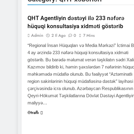
QHT XƏBƏRLƏRI
QHT Agentliyin dəstəyi ilə 233 nəfərə
hüquqi konsultasiya xidməti göstərib
Admin
2 Il Ago
0
7 Mins
“Regional İnsan Hüquqları və Media Mərkəzi” İctimai Bir
4 ay ərzində 233 nəfərə hüquqi konsultasiya xidməti
göstərib. Bu barədə məlumat verən təşkilatın sədri Xal
Kazımov bildirib ki, həmin şəxslərdən 7 nəfərinin hüquq
məhkəmədə müdafiə olunub. Bu fəaliyyət “Aztəminatlı
region sakinlərinin hüquqi müdafiəsinə dəstək” layihəsi
çərçivəsində icra olunub. Azərbaycan Respublikasının
Qeyri-Hökumət Təşkilatlarına Dövlət Dəstəyi Agentliyi
maliyyə…
Ətraflı
QHT XƏBƏRLƏRI
XƏBƏRLƏR