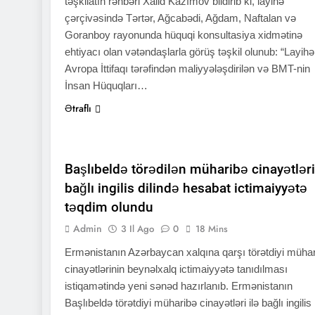
təşkilatın rəhbəri Xalid Kazımov bildirib ki, layihə
çərçivəsində Tərtər, Ağcabədi, Ağdam, Naftalan və
Goranboy rayonunda hüquqi konsultasiya xidmətinə
ehtiyacı olan vətəndaşlarla görüş təşkil olunub: “Layihə
Avropa İttifaqı tərəfindən maliyyələşdirilən və BMT-nin
İnsan Hüquqları…
Ətraflı
QHT XƏBƏRLƏRI
VACİB
XƏBƏRLƏR
Başlıbeldə törədilən müharibə cinayətləri
bağlı ingilis dilində hesabat ictimaiyyətə
təqdim olundu
Admin
3 Il Ago
0
18 Mins
Ermənistanın Azərbaycan xalqına qarşı törətdiyi müha
cinayətlərinin beynəlxalq ictimaiyyətə tanıdılması
istiqamətində yeni sənəd hazırlanıb. Ermənistanın
Başlıbeldə törətdiyi müharibə cinayətləri ilə bağlı ingilis