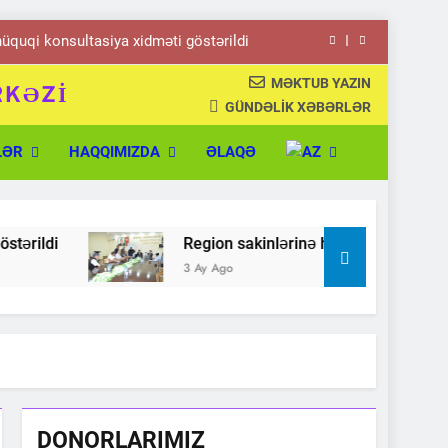
hüquqi konsultasiya xidməti göstərildi
MƏKTUB YAZIN
hüquqi konsultasiya xidməti göstərilib
RKƏZİ
GÜNDƏLİK XƏBƏRLƏR
də 12 nəfərə hüquq xidməti göstərildi
LƏR
HAQQIMIZDA
ƏLAQƏ
a 16 nəfərə hüquq xidməti göstərildi
hüquqi konsultasiya xidməti göstərildi
i
Region sakinlərinə hüquq xidməti göstəriləc
3 Ay Ago
DONORLARIMIZ