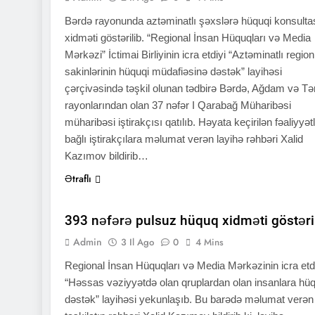
Bərdə rayonunda aztəminatlı şəxslərə hüquqi konsulta
xidməti göstərilib. “Regional İnsan Hüquqları və Media
Mərkəzi” İctimai Birliyinin icra etdiyi “Aztəminatlı region
sakinlərinin hüquqi müdafiəsinə dəstək” layihəsi
çərçivəsində təşkil olunan tədbirə Bərdə, Ağdam və Tə
rayonlarından olan 37 nəfər I Qarabağ Müharibəsi
müharibəsi iştirakçısı qatılıb. Həyata keçirilən fəaliyyət
bağlı iştirakçılara məlumat verən layihə rəhbəri Xalid
Kazımov bildirib…
Ətraflı
QHT XƏBƏRLƏRI
XƏBƏRLƏR
393 nəfərə pulsuz hüquq xidməti göstəri
Admin
3 Il Ago
0
4 Mins
Regional İnsan Hüquqları və Media Mərkəzinin icra etd
“Həssas vəziyyətdə olan qruplardan olan insanlara hüq
dəstək” layihəsi yekunlaşıb. Bu barədə məlumat verən