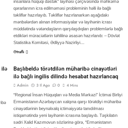
insanlara hüquqi dəstək” layihəsi çərçivəsində məhkəmə
qərarlarının icra edilməməsi probleminin həlli ilə bağlı
təkliflər hazırlayıb. Təkliflər hazırlanarkən aşağıdakı
mənbələrdən alınan informasiyalar və layihənin icrası
müddətində vətəndaşların qarşılaşdıqları problemlərlə bağlı
etdikləri müraciətlərin təhlilinə əsasən hazırlanıb: – Dövlət
Statistika Komitəsi, Ədliyyə Nazirliyi…
Ətraflı
QHT XƏBƏRLƏRI
VACİB
 ilə
Başlıbeldə törətdilən müharibə cinayətləri
ilə bağlı ingilis dilində hesabat hazırlancaq
Admin
3 Il Ago
0
4 Mins
“Regional İnsan Hüquqları və Media Mərkəzi” İctimai Birliyi
Ermənistanın Azərbaycan xalqına qarşı törətdiyi müharibə
ribə
cinayətlərinin beynəlxalq ictimaiyyətə tanıdılması
istiqamətində yeni layihənin icrasına başlayıb. Təşkilatın
sədri Xalid Kazımovun sözlərinə görə, “Ermənistanın