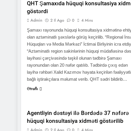
QHT Şamaxıda hüquqi konsultasiya xidm
göstərdi
Admin
2 Il Ago
0
4 Mins
Şamaxı rayonunda hüquqi konsultasiya xidmətinə ehti
olan aztəminatlı şəxslərlə görüş keçirilib. “Regional İn
Hüquqları və Media Mərkəzi” İctimai Birliyinin icra etdiy
“Aztəminatlı region sakinlərinin hüquqi müdafiəsinə də
layihəsi çərçivəsində təşkil olunan tədbirə Şamaxı
rayonundan olan 20 nəfər qatılıb. Tədbirdə çıxış edən
layihə rəhbəri Xalid Kazımov həyata keçirilən fəaliyyətl
bağlı iştirakçılara məlumat verib. QHT sədri bildirib…
Ətraflı
QHT XƏBƏRLƏRI
Agentliyin dəstəyi ilə Bərdədə 37 nəfərə
hüquqi konsultasiya xidməti göstərilib
Admin
2 Il Ago
0
4 Mins