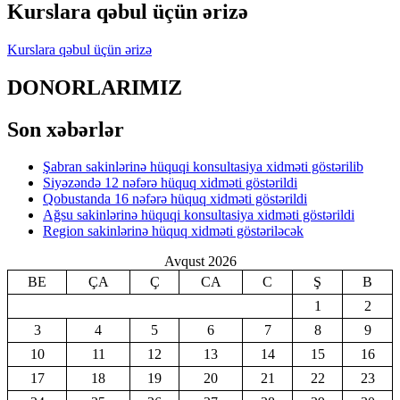
Kurslara qəbul üçün ərizə
Kurslara qəbul üçün ərizə
DONORLARIMIZ
Son xəbərlər
Şabran sakinlərinə hüquqi konsultasiya xidməti göstərilib
Siyəzəndə 12 nəfərə hüquq xidməti göstərildi
Qobustanda 16 nəfərə hüquq xidməti göstərildi
Ağsu sakinlərinə hüquqi konsultasiya xidməti göstərildi
Region sakinlərinə hüquq xidməti göstəriləcək
Avqust 2026
BE
ÇA
Ç
CA
C
Ş
B
1
2
3
4
5
6
7
8
9
10
11
12
13
14
15
16
17
18
19
20
21
22
23