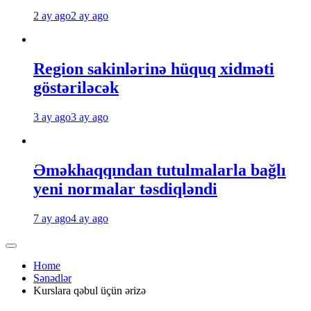
2 ay ago
2 ay ago
Region sakinlərinə hüquq xidməti
göstəriləcək
3 ay ago
3 ay ago
Əməkhaqqından tutulmalarla bağlı
yeni normalar təsdiqləndi
7 ay ago
4 ay ago
Home
Sənədlər
Kurslara qəbul üçün ərizə