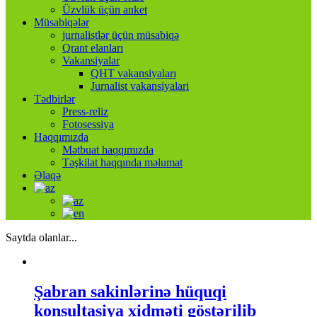
Üzvlük üçün anket
Müsabiqələr
jurnalistlər üçün müsabiqə
Qrant elanları
Vakansiyalar
QHT vakansiyaları
Jurnalist vakansiyalari
Tədbirlər
Press-reliz
Fotosessiya
Haqqımızda
Mətbuat haqqımızda
Təşkilat haqqında məlumat
Əlaqə
Saytda olanlar...
Şabran sakinlərinə hüquqi
konsultasiya xidməti göstərilib