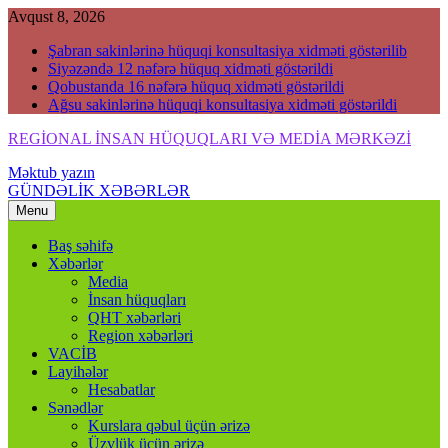
Skip
Avqust 8, 2026
to
Şabran sakinlərinə hüquqi konsultasiya xidməti göstərilib
content
Siyəzəndə 12 nəfərə hüquq xidməti göstərildi
Qobustanda 16 nəfərə hüquq xidməti göstərildi
Ağsu sakinlərinə hüquqi konsultasiya xidməti göstərildi
REGİONAL İNSAN HÜQUQLARI VƏ MEDİA MƏRKƏZİ
Məktub yazın
Regional İnsan Hüquqları və Media Mərkəzi
GÜNDƏLİK XƏBƏRLƏR
Menu
Baş səhifə
Xəbərlər
Media
İnsan hüquqları
QHT xəbərləri
Region xəbərləri
VACİB
Layihələr
Hesabatlar
Sənədlər
Kurslara qəbul üçün ərizə
Üzvlük üçün ərizə