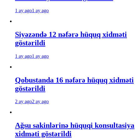
1 ay ago
1 ay ago
Siyəzəndə 12 nəfərə hüquq xidməti
göstərildi
1 ay ago
1 ay ago
Qobustanda 16 nəfərə hüquq xidməti
göstərildi
2 ay ago
2 ay ago
Ağsu sakinlərinə hüquqi konsultasiya
xidməti göstərildi