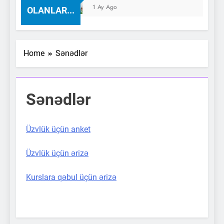
1 Ay Ago
OLANLAR...
Home
Sənədlər
Sənədlər
Üzvlük üçün anket
Üzvlük üçün ərizə
Kurslara qəbul üçün ərizə