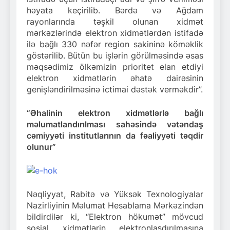
həyata keçirilib. Bərdə və Ağdam
rayonlarında təşkil olunan xidmət
mərkəzlərində elektron xidmətlərdən istifadə
ilə bağlı 330 nəfər region sakininə köməklik
göstərilib. Bütün bu işlərin görülməsində əsas
məqsədimiz ölkəmizin prioritet elan etdiyi
elektron xidmətlərin əhatə dairəsinin
genişləndirilməsinə ictimai dəstək verməkdir”.
“Əhalinin elektron xidmətlərlə bağlı
məlumatlandırılması sahəsində vətəndaş
cəmiyyəti institutlarının da fəaliyyəti təqdir
olunur”
Nəqliyyat, Rabitə və Yüksək Texnologiyalar
Nazirliyinin Məlumat Hesablama Mərkəzindən
bildirdilər ki, “Elektron hökumət” mövcud
sosial xidmətlərin elektronlaşdırılmasına