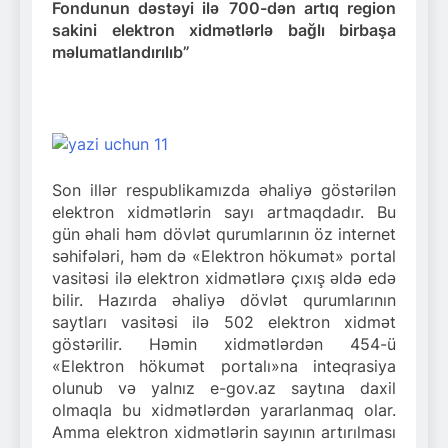
Fondunun dəstəyi ilə
700-dən artıq region
sakini elektron xidmətlərlə bağlı birbaşa
məlumatlandırılıb”
Son illər respublikamızda əhaliyə göstərilən
elektron xidmətlərin sayı artmaqdadır. Bu
gün əhali həm dövlət qurumlarının öz internet
səhifələri, həm də «Elektron hökumət» portal
vasitəsi ilə elektron xidmətlərə çıxış əldə edə
bilir. Hazırda əhaliyə dövlət qurumlarının
saytları vasitəsi ilə 502 elektron xidmət
göstərilir. Həmin xidmətlərdən 454-ü
«Elektron hökumət portalı»na inteqrasiya
olunub və yalnız e-gov.az saytına daxil
olmaqla bu xidmətlərdən yararlanmaq olar.
Amma elektron xidmətlərin sayının artırılması