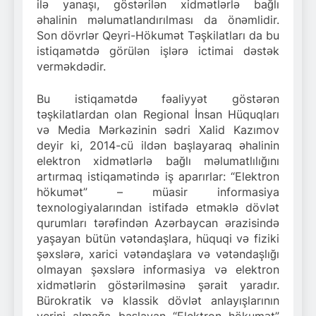
ilə yanaşı, göstərilən xidmətlərlə bağlı
əhalinin məlumatlandırılması da önəmlidir.
Son dövrlər Qeyri-Hökumət Təşkilatları da bu
istiqamətdə görülən işlərə ictimai dəstək
verməkdədir.
Bu istiqamətdə fəaliyyət göstərən
təşkilatlardan olan Regional İnsan Hüquqları
və Media Mərkəzinin sədri Xalid Kazımov
deyir ki, 2014-cü ildən başlayaraq əhalinin
elektron xidmətlərlə bağlı məlumatlılığını
artırmaq istiqamətində iş aparırlar: “Elektron
hökumət” – müasir informasiya
texnologiyalarından istifadə etməklə dövlət
qurumları tərəfindən Azərbaycan ərazisində
yaşayan bütün vətəndaşlara, hüquqi və fiziki
şəxslərə, xarici vətəndaşlara və vətəndaşlığı
olmayan şəxslərə informasiya və elektron
xidmətlərin göstərilməsinə şərait yaradır.
Bürokratik və klassik dövlət anlayışlarının
yerini almağa başlayan “Elektron hökumət”