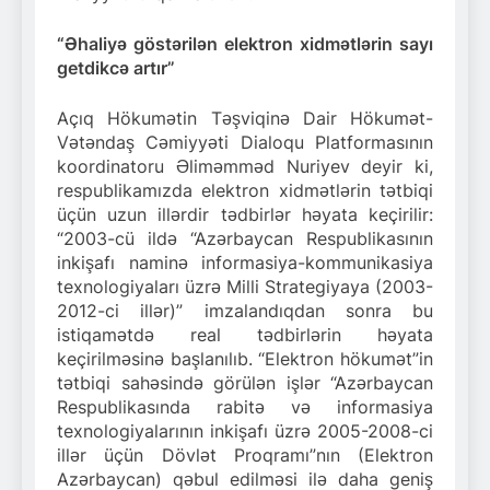
“Ə
haliyə göstərilən elektron xidmətlərin sayı
getdikcə artır”
Açıq Hökumətin Təşviqinə Dair Hökumət-
Vətəndaş Cəmiyyəti Dialoqu Platformasının
koordinatoru Əliməmməd Nuriyev deyir ki,
respublikamızda elektron xidmətlərin tətbiqi
üçün uzun illərdir tədbirlər həyata keçirilir:
“2003-cü ildə “Azərbaycan Respublikasının
inkişafı naminə informasiya-kommunikasiya
texnologiyaları üzrə Milli Strategiyaya (2003-
2012-ci illər)” imzalandıqdan sonra bu
istiqamətdə real tədbirlərin həyata
keçirilməsinə başlanılıb. “Elektron hökumət”in
tətbiqi sahəsində görülən işlər “Azərbaycan
Respublikasında rabitə və informasiya
texnologiyalarının inkişafı üzrə 2005-2008-ci
illər üçün Dövlət Proqramı”nın (Elektron
Azərbaycan) qəbul edilməsi ilə daha geniş