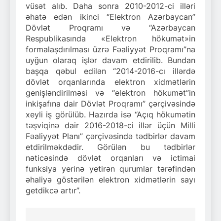
vüsət alıb. Daha sonra 2010-2012-ci illəri
əhatə edən ikinci “Elektron Azərbaycan”
Dövlət Proqramı və “Azərbaycan
Respublikasında «Elektron hökumət»in
formalaşdırılması üzrə Fəaliyyət Proqramı”na
uyğun olaraq işlər davam etdirilib. Bundan
başqa qəbul edilən “2014-2016-cı illərdə
dövlət orqanlarında elektron xidmətlərin
genişləndirilməsi və “elektron hökumət”in
inkişafına dair Dövlət Proqramı” çərçivəsində
xeyli iş görülüb. Hazırda isə “Açıq hökumətin
təşviqinə dair 2016-2018-ci illər üçün Milli
Fəaliyyət Planı” çərçivəsində tədbirlər davam
etdirilməkdədir. Görülən bu tədbirlər
nəticəsində dövlət orqanları və ictimai
funksiya yerinə yetirən qurumlar tərəfindən
əhaliyə göstərilən elektron xidmətlərin sayı
getdikcə artır”.