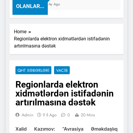
1 Ay Ago
OLANLAR...
Home
Regionlarda elektron xidmətlərdən istifadənin
artırılmasına dəstək
QHT XƏBƏRLƏRI
VACİB
Regionlarda elektron
xidmətlərdən istifadənin
artırılmasına dəstək
Admin
9 Il Ago
0
20 Mins
Xalid Kazımov: “Avrasiya Əməkdaşlıq