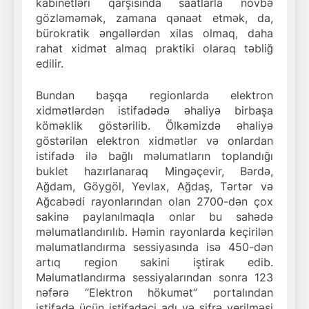
kabinetləri qarşısında saatlarla növbə
gözləməmək, zamana qənaət etmək, da,
bürokratik əngəllərdən xilas olmaq, daha
rahat xidmət almaq praktiki olaraq təbliğ
edilir.
Bundan başqa regionlarda elektron
xidmətlərdən istifadədə əhaliyə birbaşa
köməklik göstərilib. Ölkəmizdə əhaliyə
göstərilən elektron xidmətlər və onlardan
istifadə ilə bağlı məlumatların toplandığı
buklet hazırlanaraq Mingəçevir, Bərdə,
Ağdam, Göygöl, Yevlax, Ağdaş, Tərtər və
Ağcabədi rayonlarından olan 2700-dən çox
sakinə paylanılmaqla onlar bu sahədə
məlumatlandırılıb. Həmin rayonlarda keçirilən
məlumatlandırma sessiyasında isə 450-dən
artıq region sakini iştirak edib.
Məlumatlandırma sessiyalarından sonra 123
nəfərə “Elektron hökumət” portalından
istifadə üçün istifadəçi adı və şifrə verilməsi