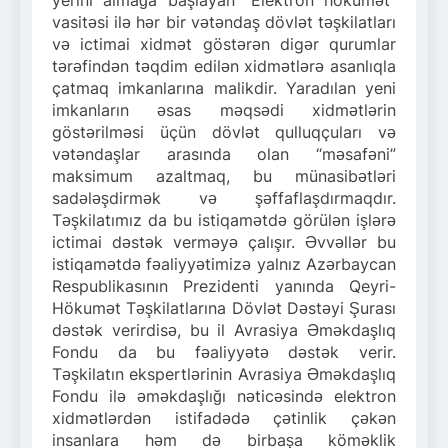
vasitəsi ilə hər bir vətəndaş dövlət təşkilatları
və ictimai xidmət göstərən digər qurumlar
tərəfindən təqdim edilən xidmətlərə asanlıqla
çatmaq imkanlarına malikdir. Yaradılan yeni
imkanların əsas məqsədi xidmətlərin
göstərilməsi üçün dövlət qulluqçuları və
vətəndaşlar arasında olan “məsafəni”
maksimum azaltmaq, bu münasibətləri
sadələşdirmək və şəffaflaşdırmaqdır.
Təşkilatımız da bu istiqamətdə görülən işlərə
ictimai dəstək verməyə çalışır. Əvvəllər bu
istiqamətdə fəaliyyətimizə yalnız Azərbaycan
Respublikasının Prezidenti yanında Qeyri-
Hökumət Təşkilatlarına Dövlət Dəstəyi Şurası
dəstək verirdisə, bu il Avrasiya Əməkdaşlıq
Fondu da bu fəaliyyətə dəstək verir.
Təşkilatın ekspertlərinin Avrasiya Əməkdaşlıq
Fondu ilə əməkdaşlığı nəticəsində elektron
xidmətlərdən istifadədə çətinlik çəkən
insanlara həm də birbaşa köməklik