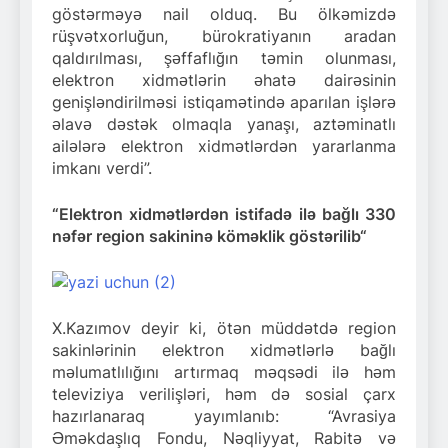
göstərməyə nail olduq. Bu ölkəmizdə
rüşvətxorluğun, bürokratiyanın aradan
qaldırılması, şəffaflığın təmin olunması,
elektron xidmətlərin əhatə dairəsinin
genişləndirilməsi istiqamətində aparılan işlərə
əlavə dəstək olmaqla yanaşı, aztəminatlı
ailələrə elektron xidmətlərdən yararlanma
imkanı verdi”.
“E
lektron xidmətlərdən istifadə ilə bağlı
330
nəfər
region sakininə köməklik göstərilib
“
X.Kazımov deyir ki, ötən müddətdə region
sakinlərinin elektron xidmətlərlə bağlı
məlumatlılığını artırmaq məqsədi ilə həm
televiziya verilişləri, həm də sosial çarx
hazırlanaraq yayımlanıb: “Avrasiya
Əməkdaşlıq Fondu, Nəqliyyat, Rabitə və