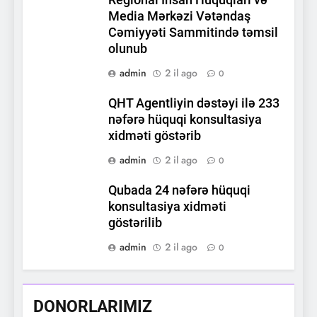
Media Mərkəzi Vətəndaş
Cəmiyyəti Sammitində təmsil
olunub
admin
2 il ago
0
QHT Agentliyin dəstəyi ilə 233
nəfərə hüquqi konsultasiya
xidməti göstərib
admin
2 il ago
0
Qubada 24 nəfərə hüquqi
konsultasiya xidməti
göstərilib
admin
2 il ago
0
DONORLARIMIZ