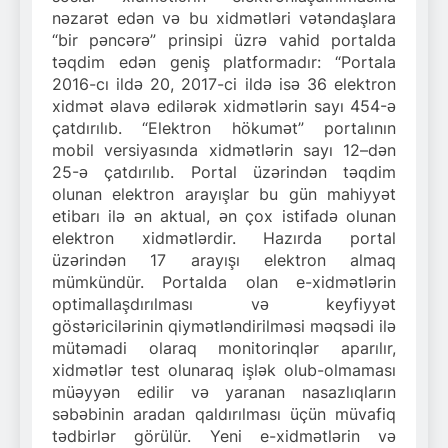
nəzarət edən və bu xidmətləri vətəndaşlara
“bir pəncərə” prinsipi üzrə vahid portalda
təqdim edən geniş platformadır: “Portala
2016-cı ildə 20, 2017-ci ildə isə 36 elektron
xidmət əlavə edilərək xidmətlərin sayı 454-ə
çatdırılıb. “Elektron hökumət” portalının
mobil versiyasında xidmətlərin sayı 12–dən
25-ə çatdırılıb. Portal üzərindən təqdim
olunan elektron arayışlar bu gün mahiyyət
etibarı ilə ən aktual, ən çox istifadə olunan
elektron xidmətlərdir. Hazırda portal
üzərindən 17 arayışı elektron almaq
mümkündür. Portalda olan e-xidmətlərin
optimallaşdırılması və keyfiyyət
göstəricilərinin qiymətləndirilməsi məqsədi ilə
mütəmadi olaraq monitorinqlər aparılır,
xidmətlər test olunaraq işlək olub-olmaması
müəyyən edilir və yaranan nasazlıqların
səbəbinin aradan qaldırılması üçün müvafiq
tədbirlər görülür. Yeni e-xidmətlərin və