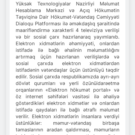
Yüksək Texnologiyalar Nazirliyi Məlumat
Hesablama Mərkəzi və Açıq Hökumətin
Təşviqinə Dair Hökumət-Vətəndaş Cəmiyyəti
Dialoqu Platforması ilə əməkdaşlıq şəraitində
maarifləndirmə xarakterli 4 televiziya verilişi
və bir sosial çarx hazırlanaraq yayımlanıb.
Elektron xidmətlərin əhəmiyyəti, onlardan
istifadə ilə bağlı əhalinin məlumatlılığını
artırmaq üçün hazırlanan verilişlərdə və
sosial çarxda elektron xidmətlərdən
istifadənin vətəndaşlar üçün üstünlüyü təqdir
edilir. Sosial çarxda respublikamızda ayrı-ayrı
dövlət qurumları və yerli özünüidarəetmə
orqanlarının «Elektron hökumət portalı» və
öz internet səhifələri vasitəsi ilə əhaliyə
göstərdikləri elektron xidmətlər və onlardan
istifadə qaydaları ilə bağlı ətraflı məlumat
verilir. Elektron xidmətlərin insanlara verdiyi
üstünlüklər: məmur-vətəndaş birbaşa
təmaslarının aradan qaldırması, məmurların