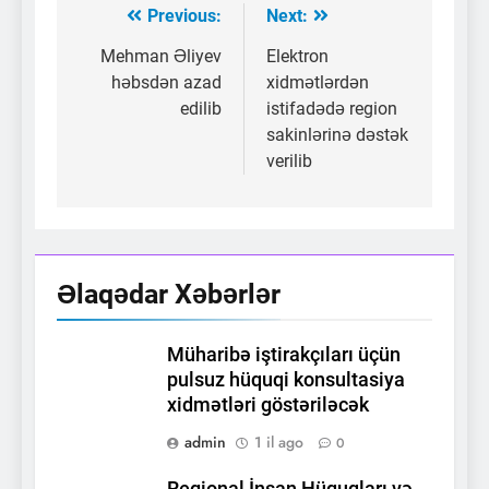
Previous:
Next:
Yazı
naviqasiyası
Mehman Əliyev
Elektron
həbsdən azad
xidmətlərdən
edilib
istifadədə region
sakinlərinə dəstək
verilib
Əlaqədar Xəbərlər
Müharibə iştirakçıları üçün
pulsuz hüquqi konsultasiya
xidmətləri göstəriləcək
admin
1 il ago
0
Regional İnsan Hüquqları və