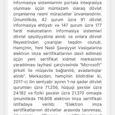
informasiya sistemlərinin portala inteqrasiya
olunması üçün müntəzəm olaraq dövlət
orqanlarına rəsmi müraciətlər ünvanlandırılır.
Ümumilikdə, 42 qurum üzrə 91 dövlət
informasiya ehtiyatı və 147 qurum üzrə 177
fərdi məlumatların informasiya sistemləri
dövlət qeydiyyatına alınıb və onlara dövlət
Reyestrindən çıxarışlar təqdim olunub.
Həmçinin, Yeni Nəsil Şəxsiyyət Vəsiqələrinə
elektron imza sertifikatlarının daxil edilməsi
üçün yeni sertifikat xidmət mərkəzinin
yaradılması layihəsi çərçivəsində “Microsoft”
şirkəti ilə müqavilə bağlanılıb, avadanlıqlar
alınıb”. Mərkəzdən, həmçinin bildirdilər ki,
2017-ci ilin sentyabr ayının 1-nə qədər dövlət
qurumları üzrə 71.256, hüquqi şəxslər üzrə
24.182 və fiziki şəxslər üzrə 21.370 olmaqla
ümumilikdə 116.808 elektron imza sertifikatı
istifadəyə verilib: “Elektron imza
sertifikatlarının dövlətlər arasında tanınması,