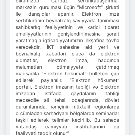
ölkəmizdə ”Çarpaz sertifikatlaşdırma”
mərkəzin qurulması üçün ”Microsoft” şirkəti
ilə danışıqlar aparılır. Elektron imza
sertifikatının beynəlxalq səviyyədə tanınması
sahibkarlıq fəaliyyətinin və xarici ticarət
əməliyyatlarının genişləndirilməsinə şərait
yaratmaqla iqtisadiyyatımızın inkşafına tövhə
verəcəkdir. İKT sahəsinə aid yerli və
beynəlxalq xəbərləri eləcə də elektron
xidmətlər, elektron imza, haqqında
məlumatları ictimaiyyətə çatdırmaq
məqsədilə “Elektron hökumət” bülleteni çap
edilərək paylanılır. “Elektron hökumət”
portalı, Elektron imzanın təbliği və Elektron
imzadan istifadə qaydalarıın təbliği
məqsədilə ali təhsil ocaqlarında, dövlət
qurumlarında, həmçinin müxtəlif regionlarda
o cümlədən sərhədyanı bölgələrdə seminarlar
təşkil edilərək təlimlər keçirilib. Bu sahədə
vətəndaş cəmiyyəti institutlarının da
fəaliyyəti təqdir olunur”.