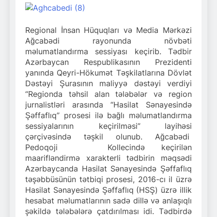
Regional İnsan Hüquqları və Media Mərkəzi
Ağcabədi rayonunda növbəti
məlumatlandırma sessiyası keçirib. Tədbir
Azərbaycan Respublikasının Prezidenti
yanında Qeyri-Hökumət Təşkilatlarına Dövlət
Dəstəyi Şurasının maliyyə dəstəyi verdiyi
“Regionda təhsil alan tələbələr və region
jurnalistləri arasında “Hasilat Sənayesində
Şəffaflıq” prosesi ilə bağlı məlumatlandırma
sessiyalarının keçirilməsi”
layihəsi
çərçivəsində təşkil olunub. Ağcabədi
Pedoqoji Kollecində keçirilən
maarifləndirmə xarakterli tədbirin məqsədi
Azərbaycanda Hasilat Sənayesində Şəffaflıq
təşəbbüsünün tətbiqi prosesi, 2016-cı il üzrə
Hasilat Sənayesində Şəffaflıq (HSŞ) üzrə illik
hesabat məlumatlarının sadə dillə və anlaşıqlı
şəkildə tələbələrə çatdırılması idi. Tədbirdə