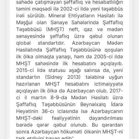
sahədə çatışmayan şəffaflıq və hesabatlılığın
təmini məqsədi ilə 2002-ci ildə yeni təşəbbüs
irəli sürülüb. Mineral Ehtiyatların Hasilatı ilə
Məşğul olan Sənaye Sahələrində Şəffaflıq
Təşəbbüsü (MHŞT) neft, qaz və mədən
sənayesində şəffaflıq üzrə qəbul olunan
qlobal standartdır. Azərbaycan Mədən
Hasilatında Şəffaflıq Təşəbbüsünə qoşulan
ilk ölkə olmaqla yanaşı, həm də 2005-ci ildə
MHŞT sahəsində ilk hesabatını açıqlayıb.
2015-ci ildə statusu aşağı salınsa da, yeni
standartın (Sidney 2013) tələbinə uyğun
hazırlanan MHŞT hesabatını ictimaiyyətə
açıqlayan ilk ölkə də Azərbaycan olub. 2017-
ci il martın 8-9-da Mədən Hasilatı üzrə
Şəffaflıq Təşəbbüsünün Beynəlxalq İdarə
Heyətinin 36-cı iclasında isə Azərbaycanın
MHŞT-dəki fəaliyyətinin dayandırılması
barədə qərar qəbul olunub. Bu qərardan
sonra Azərbaycan hökuməti ölkənin MHŞT-ni
tərk etdiyini bəyan edib”.