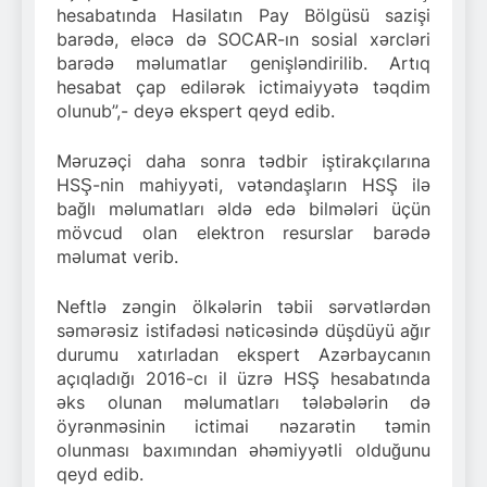
hesabatında Hasilatın Pay Bölgüsü sazişi
barədə, eləcə də SOCAR-ın sosial xərcləri
barədə məlumatlar genişləndirilib. Artıq
hesabat çap edilərək ictimaiyyətə təqdim
olunub”,- deyə ekspert qeyd edib.
Məruzəçi daha sonra tədbir iştirakçılarına
HSŞ-nin mahiyyəti, vətəndaşların HSŞ ilə
bağlı məlumatları əldə edə bilmələri üçün
mövcud olan elektron resurslar barədə
məlumat verib.
Neftlə zəngin ölkələrin təbii sərvətlərdən
səmərəsiz istifadəsi nəticəsində düşdüyü ağır
durumu xatırladan ekspert Azərbaycanın
açıqladığı 2016-cı il üzrə HSŞ hesabatında
əks olunan məlumatları tələbələrin də
öyrənməsinin ictimai nəzarətin təmin
olunması baxımından əhəmiyyətli olduğunu
qeyd edib.