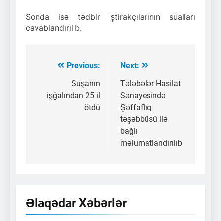
Sonda isə tədbir iştirakçılarının sualları
cavablandırılıb.
Previous:
Next:
Yazı
naviqasiyası
Şuşanın
Tələbələr Hasilat
işğalından 25 il
Sənayesində
ötdü
Şəffaflıq
təşəbbüsü ilə
bağlı
məlumatlandırılıb
Əlaqədar Xəbərlər