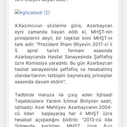
X.Kazımovun sözlərinə görə, Azərbaycan
eyni zamanda bəyan edib ki, MHŞT-nin
prinsiplərini deyil, bir təşkilat kimi MHŞT-ni
tərk edir: “Prezident İlham Əliyevin 2017-ci il
5 aprel tarixli fərmanı əsasında
Azərbaycanda Hasilat Sənayesində Şəffaflıq
üzrə Komissiya yaradılıb. Bu gün Azərbaycan
hasilat sənayesində şəffaflıq və hesabatlılıq
standartlarının tətbiqini beynəlxalq prinsiplər
əsasında davam etdirir”.
Tədbirdə məruzə ilə çıxış edən İqtisadi
Təşəbbüslərə Yardım İctimai Birliyinin sədri,
iqtisadçı Azər Mehtiyev Azərbaycanın 2004-
cü ildən başlayaraq hər il MHŞT üzrə
hesabat açıqladığını bildirib: “2013-cü ildə
Sidneydə keçirilən MHŞT üzrə 6-cı