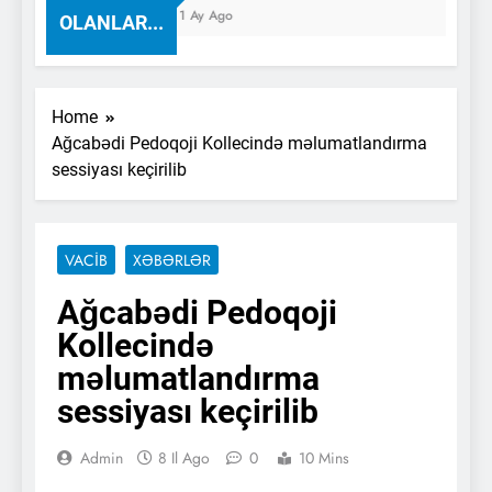
1 Ay Ago
OLANLAR...
Home
Ağcabədi Pedoqoji Kollecində məlumatlandırma
sessiyası keçirilib
VACİB
XƏBƏRLƏR
Ağcabədi Pedoqoji
Kollecində
məlumatlandırma
sessiyası keçirilib
Admin
8 Il Ago
0
10 Mins