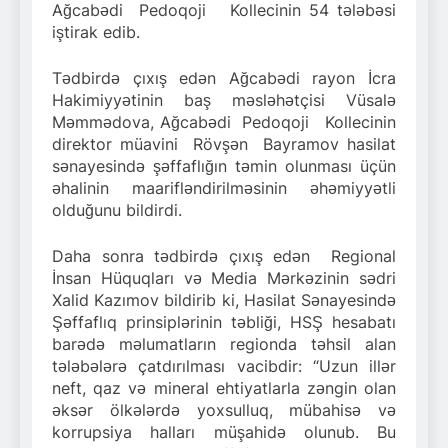
Ağcabədi Pedoqoji Kollecinin 54 tələbəsi
iştirak edib.
Tədbirdə çıxış edən Ağcabədi rayon İcra
Hakimiyyətinin baş məsləhətçisi Vüsalə
Məmmədova, Ağcabədi Pedoqoji Kollecinin
direktor müavini Rövşən Bayramov hasilat
sənayesində şəffaflığın təmin olunması üçün
əhalinin maarifləndirilməsinin əhəmiyyətli
olduğunu bildirdi.
Daha sonra tədbirdə çıxış edən Regional
İnsan Hüquqları və Media Mərkəzinin sədri
Xalid Kazımov bildirib ki, Hasilat Sənayesində
Şəffaflıq prinsiplərinin təbliği, HSŞ hesabatı
barədə məlumatların regionda təhsil alan
tələbələrə çatdırılması vacibdir: “Uzun illər
neft, qaz və mineral ehtiyatlarla zəngin olan
əksər ölkələrdə yoxsulluq, mübahisə və
korrupsiya halları müşahidə olunub. Bu