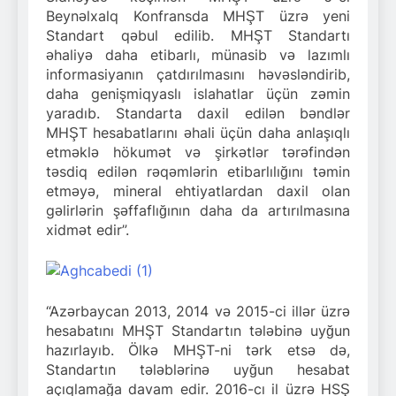
Beynəlxalq Konfransda MHŞT üzrə yeni
Standart qəbul edilib. MHŞT Standartı
əhaliyə daha etibarlı, münasib və lazımlı
informasiyanın çatdırılmasını həvəsləndirib,
daha genişmiqyaslı islahatlar üçün zəmin
yaradıb. Standarta daxil edilən bəndlər
MHŞT hesabatlarını əhali üçün daha anlaşıqlı
etməklə hökumət və şirkətlər tərəfindən
təsdiq edilən rəqəmlərin etibarlılığını təmin
etməyə, mineral ehtiyatlardan daxil olan
gəlirlərin şəffaflığının daha da artırılmasına
xidmət edir”.
“Azərbaycan 2013, 2014 və 2015-ci illər üzrə
hesabatını MHŞT Standartın tələbinə uyğun
hazırlayıb. Ölkə MHŞT-ni tərk etsə də,
Standartın tələblərinə uyğun hesabat
açıqlamağa davam edir. 2016-cı il üzrə HSŞ