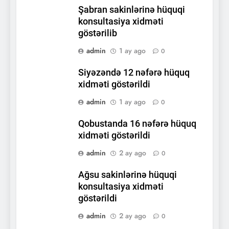
Şabran sakinlərinə hüquqi
konsultasiya xidməti
göstərilib
admin
1 ay ago
0
Siyəzəndə 12 nəfərə hüquq
xidməti göstərildi
admin
1 ay ago
0
Qobustanda 16 nəfərə hüquq
xidməti göstərildi
admin
2 ay ago
0
Ağsu sakinlərinə hüquqi
konsultasiya xidməti
göstərildi
admin
2 ay ago
0