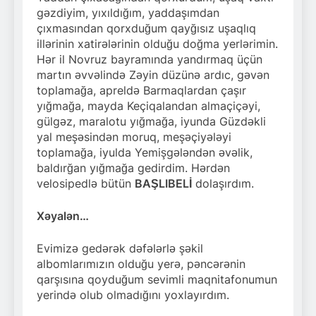
gəzdiyim, yıxıldığım, yaddaşımdan
çıxmasından qorxduğum qayğısız uşaqlıq
illərinin xatirələrinin olduğu doğma yerlərimin.
Hər il Novruz bayramında yandırmaq üçün
martın əvvəlində Zəyin düzünə ardıc, gəvən
toplamağa, apreldə Barmaqlardan çaşır
yığmağa, mayda Keçiqalandan almaçiçəyi,
gülgəz, maralotu yığmağa, iyunda Güzdəkli
yal meşəsindən moruq, meşəçiyələyi
toplamağa, iyulda Yemişgələndən əvəlik,
baldırğan yığmağa gedirdim. Hərdən
velosipedlə bütün
BAŞLIBELİ
dolaşırdım.
Xəyalən…
Evimizə gedərək dəfələrlə şəkil
albomlarımızın olduğu yerə, pəncərənin
qarşısına qoyduğum sevimli maqnitafonumun
yerində olub olmadığını yoxlayırdım.