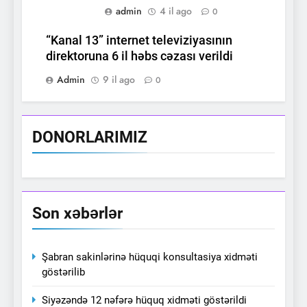
admin
4 il ago
0
“Kanal 13” internet televiziyasının
direktoruna 6 il həbs cəzası verildi
Admin
9 il ago
0
DONORLARIMIZ
Son xəbərlər
Şabran sakinlərinə hüquqi konsultasiya xidməti
göstərilib
Siyəzəndə 12 nəfərə hüquq xidməti göstərildi