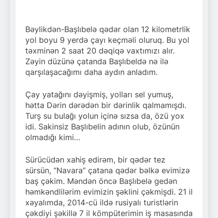
Bəylikdən-Başlıbelə qədər olan 12 kilometrlik
yol boyu 9 yerdə çayı keçməli oluruq. Bu yol
təxminən 2 saat 20 dəqiqə vaxtımızı alır.
Zəyin düzünə çatanda Başlıbeldə nə ilə
qarşılaşacağımı daha aydın anladım.
Çay yatağını dəyişmiş, yolları sel yumuş,
hətta Dərin dərədən bir dərinlik qalmamışdı.
Turş su bulağı yolun içinə sızsa da, özü yox
idi. Sakinsiz Başlıbelin adının olub, özünün
olmadığı kimi…
Sürücüdən xahiş edirəm, bir qədər tez
sürsün, “Navara” çatana qədər bəlkə evimizə
baş çəkim. Məndən öncə Başlıbelə gedən
həmkəndlilərim evimizin şəklini çəkmişdi. 21 il
xəyalımda, 2014-cü ildə rusiyalı turistlərin
çəkdiyi şəkillə 7 il kömpüterimin iş masasında