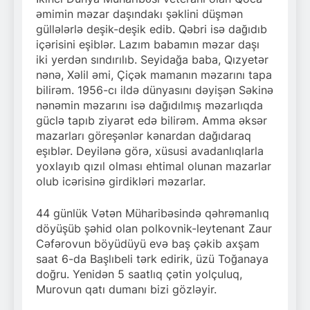
əmimin məzar daşındakı şəklini düşmən
güllələrlə deşik-deşik edib. Qəbri isə dağıdıb
içərisini eşiblər. Lazım babamın məzar daşı
iki yerdən sındırılıb. Seyidağa baba, Qızyetər
nənə, Xəlil əmi, Çiçək mamanın məzarını tapa
bilirəm. 1956-cı ildə dünyasını dəyişən Səkinə
nənəmin məzarını isə dağıdılmış məzarlıqda
güclə tapıb ziyarət edə bilirəm. Amma əksər
mazarları göreşənlər kənardan dağıdaraq
eşıblər. Deyilənə görə, xüsusi avadanlıqlarla
yoxlayıb qızıl olması ehtimal olunan mazarlar
olub icərisinə girdikləri məzarlar.
44 günlük Vətən Müharibəsində qəhrəmanlıq
döyüşüb şəhid olan polkovnik-leytenant Zaur
Cəfərovun böyüdüyü evə baş çəkib axşam
saat 6-da Başlıbeli tərk edirik, üzü Toğanaya
doğru. Yenidən 5 saatlıq çətin yolçuluq,
Murovun qatı dumanı bizi gözləyir.