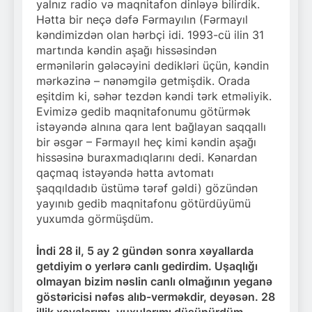
yalnız radio və maqnitafon dinləyə bilirdik.
Hətta bir neçə dəfə Fərmayılın (Fərmayıl
kəndimizdən olan hərbçi idi. 1993-cü ilin 31
martında kəndin aşağı hissəsindən
ermənilərin gələcəyini dedikləri üçün, kəndin
mərkəzinə – nənəmgilə getmişdik. Orada
eşitdim ki, səhər tezdən kəndi tərk etməliyik.
Evimizə gedib maqnitafonumu götürmək
istəyəndə alnına qara lent bağlayan saqqallı
bir əsgər – Fərmayıl heç kimi kəndin aşağı
hissəsinə buraxmadıqlarını dedi. Kənardan
qaçmaq istəyəndə hətta avtomatı
şaqqıldadıb üstümə tərəf gəldi) gözündən
yayınıb gedib maqnitafonu götürdüyümü
yuxumda görmüşdüm.
İndi 28 il, 5 ay 2 gündən sonra xəyallarda
getdiyim o yerlərə canlı gedirdim. Uşaqlığı
olmayan bizim nəslin canlı olmağının yeganə
göstəricisi nəfəs alıb-verməkdir, deyəsən. 28
illik xəyalarımı, yuxularımı düşünürdüm