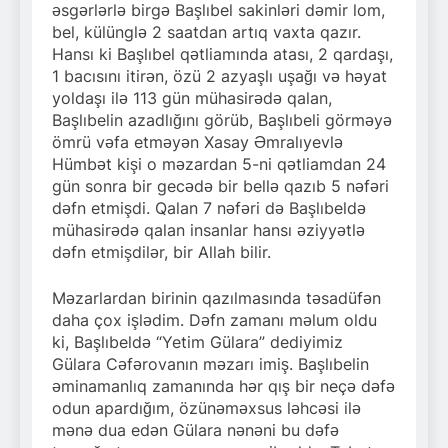
əsgərlərlə birgə Başlıbel sakinləri dəmir lom,
bel, külünglə 2 saatdan artıq vaxta qazır.
Hansı ki Başlıbel qətliamında atası, 2 qardaşı,
1 bacısını itirən, özü 2 azyaşlı uşağı və həyat
yoldaşı ilə 113 gün mühasirədə qalan,
Başlıbelin azadlığını görüb, Başlıbeli görməyə
ömrü vəfa etməyən Xasay Əmralıyevlə
Hümbət kişi o məzardan 5-ni qətliamdan 24
gün sonra bir gecədə bir bellə qazıb 5 nəfəri
dəfn etmişdi. Qalan 7 nəfəri də Başlıbeldə
mühasirədə qalan insanlar hansı əziyyətlə
dəfn etmişdilər, bir Allah bilir.
Məzarlardan birinin qazılmasında təsadüfən
daha çox işlədim. Dəfn zamanı məlum oldu
ki, Başlıbeldə “Yetim Gülara” dediyimiz
Gülara Cəfərovanın məzarı imiş. Başlıbelin
əminamanlıq zamanında hər qış bir neçə dəfə
odun apardığım, özünəməxsus ləhcəsi ilə
mənə dua edən Gülara nənəni bu dəfə