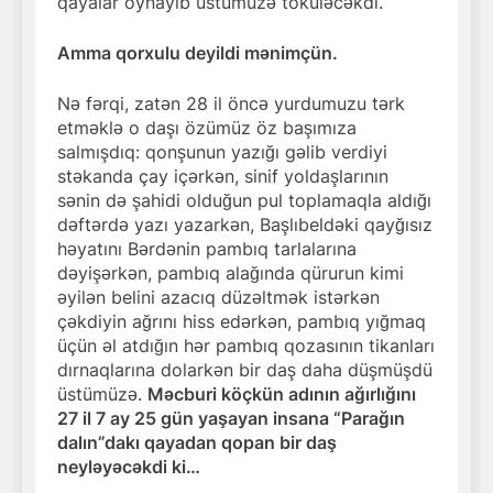
qayalar oynayıb üstümüzə töküləcəkdi.
Amma qorxulu deyildi mənimçün.
Nə fərqi, zatən 28 il öncə yurdumuzu tərk
etməklə o daşı özümüz öz başımıza
salmışdıq: qonşunun yazığı gəlib verdiyi
stəkanda çay içərkən, sinif yoldaşlarının
sənin də şahidi olduğun pul toplamaqla aldığı
dəftərdə yazı yazarkən, Başlıbeldəki qayğısız
həyatını Bərdənin pambıq tarlalarına
dəyişərkən, pambıq alağında qürurun kimi
əyilən belini azacıq düzəltmək istərkən
çəkdiyin ağrını hiss edərkən, pambıq yığmaq
üçün əl atdığın hər pambıq qozasının tikanları
dırnaqlarına dolarkən bir daş daha düşmüşdü
üstümüzə.
Məcburi köçkün adının ağırlığını
27 il 7 ay 25 gün yaşayan insana “Parağın
dalın”dakı qayadan qopan bir daş
neyləyəcəkdi ki…