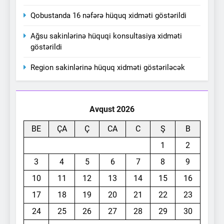
Qobustanda 16 nəfərə hüquq xidməti göstərildi
Ağsu sakinlərinə hüquqi konsultasiya xidməti
göstərildi
Region sakinlərinə hüquq xidməti göstəriləcək
Avqust 2026
BE
ÇA
Ç
CA
C
Ş
B
1
2
3
4
5
6
7
8
9
10
11
12
13
14
15
16
17
18
19
20
21
22
23
24
25
26
27
28
29
30