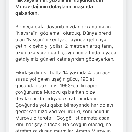
Murov dağının dolaylarını maşında
qalxarkən.
Bir neçə dəfə dayanıb bizdən arxada gələn
“Navara”nı gözləməli olurduq. Dünya brendi
olan “Nissan”ın sentyabr ayında getməyə
çətinlik çəkdiyi yolları 2 metrdən artıq tarın,
üzümüzə vuran qarlı çovğunun altında piyada
getdiyimiz günləri xatırlayırdım gözləyərkən.
Fikirləşirdim ki, hətta 14 yaşında 4 gün ac-
susuz yol gələn uşağın gücü, 190 at
gücündən çox imiş. 1993-cü ilin aprel
çovğununda Murovu qalxarkən bizə
deyilənlər də indiyədək xatırəmdədir.
Çovğunda yolu qalxa bilməyəndə hər dolayı
gedərkən bizə vəd verilirdi ki, sonuncudur,
Murovu o tərəfə – Göygöl istiqamətə aşan
kimi hər şey bitəcək. Nə çovğun olacaq, nə
ətrafımıza düşən mərmilər. Amma Murovun