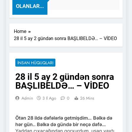
Ago
OLANLAR...
Home
28 il 5 ay 2 gündən sonra BAŞLIBELDƏ… – VİDEO
İNSAN HÜQUQLARI
28 il 5 ay 2 gündən sonra
BAŞLIBELDƏ… – VİDEO
Admin
3 Il Ago
0
26 Mins
Ötən 28 ildə dəfələrlə getmişdim…
Bəlkə də
hər gün.. Bəlkə də gündə bir neçə dəfə…
Yaddan çıxacağından qorxurdum, uşaq vaxtı