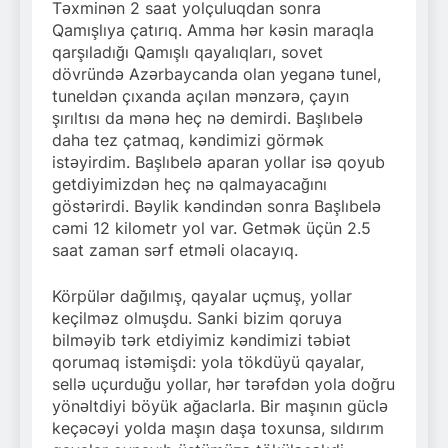
Təxminən 2 saat yolçuluqdan sonra
Qamışlıya çatırıq. Amma hər kəsin maraqla
qarşıladığı Qamışlı qayalıqları, sovet
dövründə Azərbaycanda olan yeganə tunel,
tuneldən çıxanda açılan mənzərə, çayın
şırıltısı da mənə heç nə demirdi. Başlıbelə
daha tez çatmaq, kəndimizi görmək
istəyirdim. Başlıbelə aparan yollar isə qoyub
getdiyimizdən heç nə qalmayacağını
göstərirdi. Bəylik kəndindən sonra Başlıbelə
cəmi 12 kilometr yol var. Getmək üçün 2.5
saat zaman sərf etməli olacayıq.
Körpülər dağılmış, qayalar uçmuş, yollar
keçilməz olmuşdu. Sanki bizim qoruya
bilməyib tərk etdiyimiz kəndimizi təbiət
qorumaq istəmişdi: yola tökdüyü qayalar,
sellə uçurduğu yollar, hər tərəfdən yola doğru
yönəltdiyi böyük ağaclarla. Bir maşının güclə
keçəcəyi yolda maşın daşa toxunsa, sıldırım