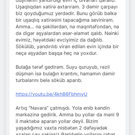
Uşaqlıqdan xatirə axtarıram. 3 dəmir çarpayı
biz qoyduğumuz yerdədir. Bunu görüb bəlkə
bir uşaqlıq xatirəsini tapacağıma sevinirəm.
Amma… nə şəkillərdən, nə maqnitafondan, nə
də digər əşyalardan əsər-əlamət qalıb. Nəinki
evimiz, həyətdəki evciyimiz da dağılıb.
Sökülüb, yandırılıb viran edilən evin içində bir
neçə əşyadan başqa heç nə yoxdur.
Bulağa tərəf gedirəm. Suyu quruyub, rəzil
düşmən isə bulağın krantını, hamamın dəmir
turbalarını belə söküb aparıb.
https://youtu.be/4kh86FbhmyU
Artıq “Navara” çatmışdı. Yola enib kəndin
mərkəzinə gedirik. Amma bu yollar da məni 9
il məktəbə aparan yollar deyil. Bizim
yaşadığımız vaxta nisbətən 2 dəfəyədək
azalan çay sakinsiz Başlıbelin yollarını rahat