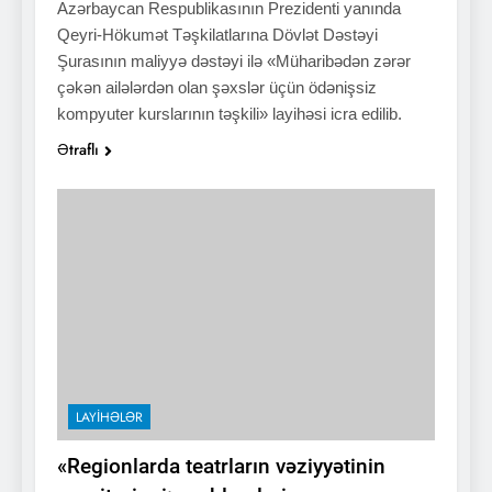
Azərbaycan Respublikasının Prezidenti yanında
Qeyri-Hökumət Təşkilatlarına Dövlət Dəstəyi
Şurasının maliyyə dəstəyi ilə «Müharibədən zərər
çəkən ailələrdən olan şəxslər üçün ödənişsiz
kompyuter kurslarının təşkili» layihəsi icra edilib.
Ətraflı
LAYIHƏLƏR
«Regionlarda teatrların vəziyyətinin