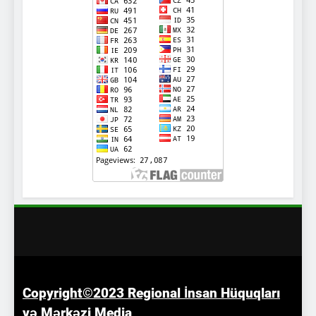
Copyright©2023 Regional İnsan Hüquqları
və
Mərkəzi
Media