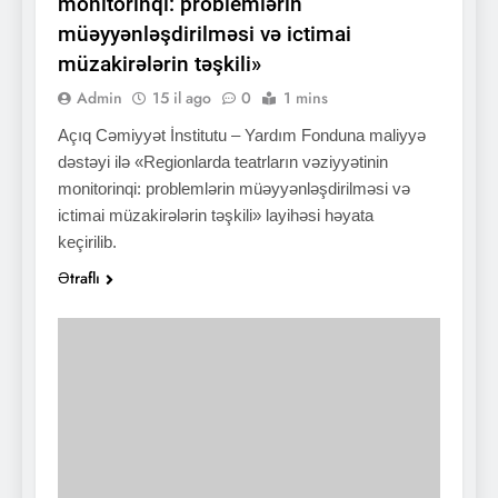
monitorinqi: problemlərin
müəyyənləşdirilməsi və ictimai
müzakirələrin təşkili»
Admin
15 il ago
0
1 mins
Açıq Cəmiyyət İnstitutu – Yardım Fonduna maliyyə
dəstəyi ilə «Regionlarda teatrların vəziyyətinin
monitorinqi: problemlərin müəyyənləşdirilməsi və
ictimai müzakirələrin təşkili» layihəsi həyata
keçirilib.
Ətraflı