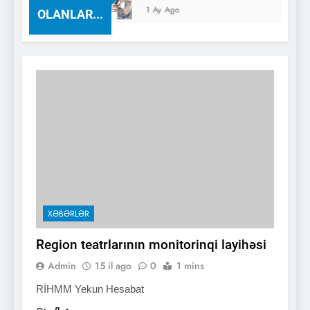
1 Ay Ago
OLANLAR...
XƏBƏRLƏR
Region teatrlarının monitorinqi layihəsi
Admin
15 il ago
0
1 mins
RİHMM Yekun Hesabat