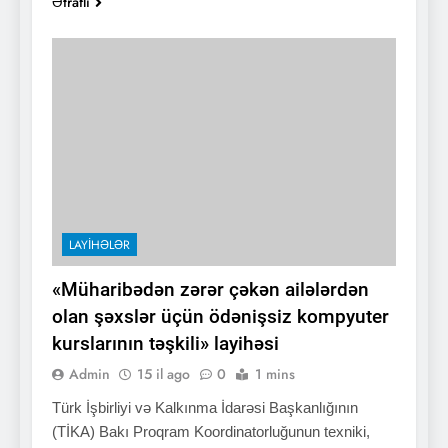
Ətraflı
LAYIHƏLƏR
«Müharibədən zərər çəkən ailələrdən
olan şəxslər üçün ödənişsiz kompyuter
kurslarının təşkili» layihəsi
Admin
15 il ago
0
1 mins
Türk İşbirliyi və Kalkınma İdarəsi Başkanlığının
(TİKA) Bakı Proqram Koordinatorluğunun texniki,