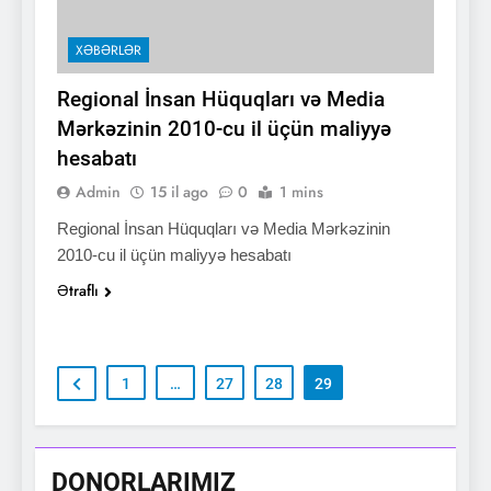
XƏBƏRLƏR
Regional İnsan Hüquqları və Media
Mərkəzinin 2010-cu il üçün maliyyə
hesabatı
Admin
15 il ago
0
1 mins
Regional İnsan Hüquqları və Media Mərkəzinin
2010-cu il üçün maliyyə hesabatı
Ətraflı
1
…
27
28
29
DONORLARIMIZ