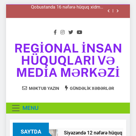
göstərildi
Skip
Ağsu sakinlərinə hüquqi konsultasiya
to
xidməti göstərildi
content
Şabran sakinlərinə hüquqi konsultasiya
xidməti göstərilib
Siyəzəndə 12 nəfərə hüquq xidməti göstərildi
REGİONAL İNSAN
Qobustanda 16 nəfərə hüquq xidməti
HÜQUQLARI VƏ
göstərildi
Ağsu sakinlərinə hüquqi konsultasiya
MEDİA MƏRKƏZİ
xidməti göstərildi
Regional İnsan Hüquqları və Media Mərkəzi
MƏKTUB YAZIN
GÜNDƏLİK XƏBƏRLƏR
MENU
SAYTDA
i göstərilib
Siyəzəndə 12 nəfərə hüquq xidməti