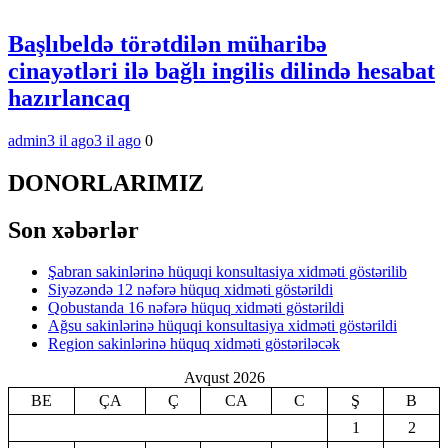
Başlıbeldə törətdilən müharibə
cinayətləri ilə bağlı ingilis dilində hesabat
hazırlancaq
admin
3 il ago
3 il ago
0
DONORLARIMIZ
Son xəbərlər
Şabran sakinlərinə hüquqi konsultasiya xidməti göstərilib
Siyəzəndə 12 nəfərə hüquq xidməti göstərildi
Qobustanda 16 nəfərə hüquq xidməti göstərildi
Ağsu sakinlərinə hüquqi konsultasiya xidməti göstərildi
Region sakinlərinə hüquq xidməti göstəriləcək
Avqust 2026
BE
ÇA
Ç
CA
C
Ş
B
1
2