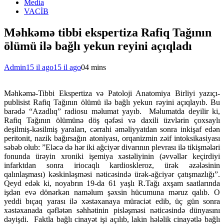
Media
VACİB
Məhkəmə tibbi ekspertiza Rafiq Tağının
ölümü ilə bağlı yekun reyini açıqladı
Admin
15 il ago
15 il ago
0
4 mins
Məhkəmə-Tibbi Ekspertiza və Patoloji Anatomiya Birliyi yazıçı-
publisist Rafiq Tağının ölümü ilə bağlı yekun rəyini açıqlayıb. Bu
barədə “Azadlıq” radiosu məlumat yayıb. Məlumatda deyilir ki,
Rafiq Tağının ölümünə döş qəfəsi və daxili üzvlərin çoxsaylı
deşilmiş-kəsilmiş yaraları, cərrahi əməliyyatdan sonra inkişaf edən
peritonit, nazik bağırsağın atoniyası, orqanizmin zəif intoksikasiyası
səbəb olub: ”Eləcə də hər iki ağciyər divarının plevrası ilə tikişmələri
fonunda ürəyin xroniki işemiya xəstəliyinin (əvvəllər keçirdiyi
infarktdan sonra iriocaqlı kardioskleroz, ürək əzələsinin
qalınlaşması) kəskinləşməsi nəticəsində ürək-ağciyər çatışmazlığı”.
Qeyd edək ki, noyabrın 19-da 61 yaşlı R.Tağı axşam saatlarında
işdən evə dönərkən naməlum şəxsin hücumuna məruz qalıb. O
yeddi bıçaq yarası ilə xəstəxanaya müraciət edib, üç gün sonra
xəstəxanada qəflətən səhhətinin pisləşməsi nəticəsində dünyasını
dəyişdi. Faktla bağlı cinayət işi açılıb, lakin hələlik cinayətlə bağlı