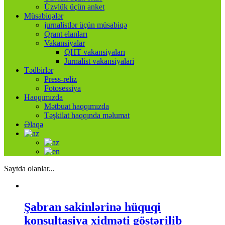
Üzvlük üçün anket
Müsabiqələr
jurnalistlər üçün müsabiqə
Qrant elanları
Vakansiyalar
QHT vakansiyaları
Jurnalist vakansiyalari
Tədbirlər
Press-reliz
Fotosessiya
Haqqımızda
Mətbuat haqqımızda
Təşkilat haqqında məlumat
Əlaqə
Saytda olanlar...
Şabran sakinlərinə hüquqi
konsultasiya xidməti göstərilib