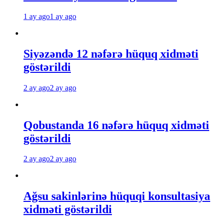
1 ay ago
1 ay ago
Siyəzəndə 12 nəfərə hüquq xidməti
göstərildi
2 ay ago
2 ay ago
Qobustanda 16 nəfərə hüquq xidməti
göstərildi
2 ay ago
2 ay ago
Ağsu sakinlərinə hüquqi konsultasiya
xidməti göstərildi