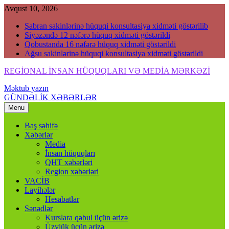
Skip
Avqust 10, 2026
to
Şabran sakinlərinə hüquqi konsultasiya xidməti göstərilib
content
Siyəzəndə 12 nəfərə hüquq xidməti göstərildi
Qobustanda 16 nəfərə hüquq xidməti göstərildi
Ağsu sakinlərinə hüquqi konsultasiya xidməti göstərildi
REGİONAL İNSAN HÜQUQLARI VƏ MEDİA MƏRKƏZİ
Məktub yazın
Regional İnsan Hüquqları və Media Mərkəzi
GÜNDƏLİK XƏBƏRLƏR
Menu
Baş səhifə
Xəbərlər
Media
İnsan hüquqları
QHT xəbərləri
Region xəbərləri
VACİB
Layihələr
Hesabatlar
Sənədlər
Kurslara qəbul üçün ərizə
Üzvlük üçün ərizə