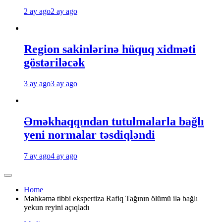
2 ay ago
2 ay ago
Region sakinlərinə hüquq xidməti
göstəriləcək
3 ay ago
3 ay ago
Əməkhaqqından tutulmalarla bağlı
yeni normalar təsdiqləndi
7 ay ago
4 ay ago
Home
Məhkəmə tibbi ekspertiza Rafiq Tağının ölümü ilə bağlı
yekun reyini açıqladı