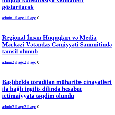
hüquqi konsultasiya xidmətləri
göstəriləcək
admin
1 il ago
1 il ago
0
Regional İnsan Hüquqları və Media
Mərkəzi Vətəndaş Cəmiyyəti Sammitində
təmsil olunub
admin
2 il ago
2 il ago
0
Başlıbeldə törədilən müharibə cinayətləri
ilə bağlı ingilis dilində hesabat
ictimaiyyətə təqdim olundu
admin
3 il ago
3 il ago
0