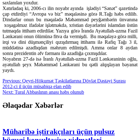
saxlanılan yoxdur.
Xatırladaq ki, 2006-cı ilin noyabr ayında işlədiyi “Sənət” qəzetində
çap etdirdiyi “Avropa və biz” məqaləsinə görə R.Tağı həbs edilib.
Dindarlar onun bu məqalədə Məhəmməd peyğəmbərin ünvanına
xoşagəlməz ifadələr işlətməkdə, xristian dəyərlərini islamdan üstün
tutmaqda ittiham edirdilər. Yazıya görə İranda Ayətullah-uzma Fazil
Lənkərani onun ölümünə fitva da vermişdi. Bu məqaləyə görə milli,
irqi və dini düşmənçiliyi qızışdırmaq ittihamı ilə Rafiq Tağı 3 il,
müddətinə azadlıqdan məhrum edilmişdi. Amma onlar 8 aydan
sonra prezidentin əfv fərmanı ilə azadlığa çıxmışdılar.
Noyabrın 27-də isə İranlı Ayətullah-uzma Fazil Lənkəraninin oğlu,
ayətullah şeyx Məhəmməd Lənkərani bu qətli alqışlayan bəyanat
yaydı.
Yazı
Previous:
Qeyri-Hökumət Təşkilatlarına Dövlət Dəstəyi Şurası
2012-ci il üçün müsabiqə elan edib
naviqasiyası
Next:
Tural Abbaslının anası həbs olunub
Əlaqədar Xəbərlər
Müharibə iştirakçıları üçün pulsuz