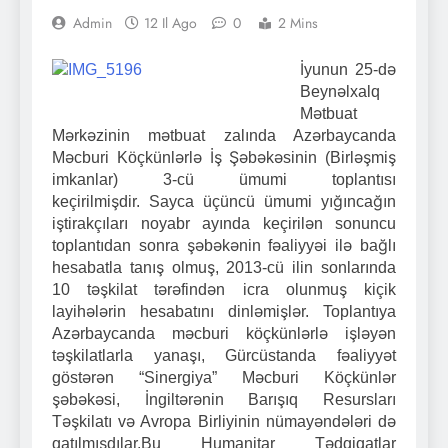
Admin
12 Il Ago
0
2 Mins
İyunun 25-də
Beynəlxalq
Mətbuat
Mərkəzinin mətbuat zalında Azərbaycanda
Məcburi Köçkünlərlə İş Şəbəkəsinin (Birləşmiş
imkanlar) 3-cü ümumi toplantısı
keçirilmişdir. Sayca üçüncü ümumi yığıncağın
iştirakçıları noyabr ayında keçirilən sonuncu
toplantıdan sonra şəbəkənin fəaliyyəi ilə bağlı
hesabatla tanış olmuş, 2013-cü ilin sonlarında
10 təşkilat tərəfindən icra olunmuş kiçik
layihələrin hesabatını dinləmişlər. Toplantıya
Azərbaycanda məcburi köçkünlərlə işləyən
təşkilatlarla yanaşı, Gürcüstanda fəaliyyət
göstərən “Sinergiya” Məcburi Köçkünlər
şəbəkəsi, İngiltərənin Barışıq Resursları
Təşkilatı və Avropa Birliyinin nümayəndələri də
qatılmışdılar.
Bu Humanitar Tədqiqatlar