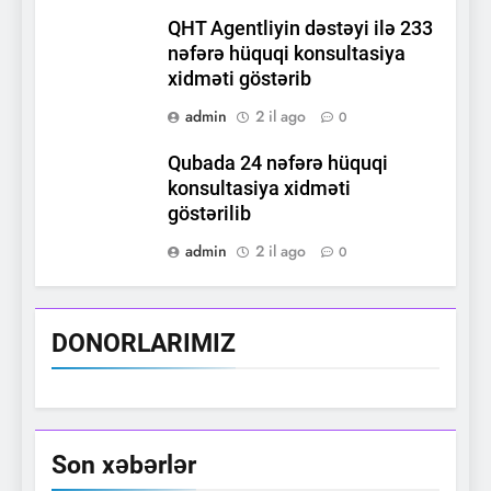
QHT Agentliyin dəstəyi ilə 233
nəfərə hüquqi konsultasiya
xidməti göstərib
admin
2 il ago
0
Qubada 24 nəfərə hüquqi
konsultasiya xidməti
göstərilib
admin
2 il ago
0
DONORLARIMIZ
Son xəbərlər