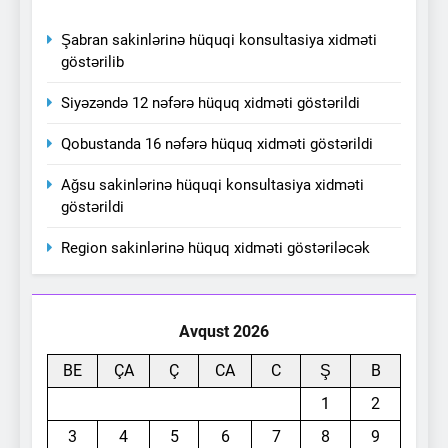
Şabran sakinlərinə hüquqi konsultasiya xidməti
göstərilib
Siyəzəndə 12 nəfərə hüquq xidməti göstərildi
Qobustanda 16 nəfərə hüquq xidməti göstərildi
Ağsu sakinlərinə hüquqi konsultasiya xidməti
göstərildi
Region sakinlərinə hüquq xidməti göstəriləcək
Avqust 2026
BE
ÇA
Ç
CA
C
Ş
B
1
2
3
4
5
6
7
8
9