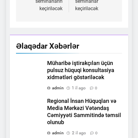
seminarların
seminarlar
keçiriləcək
keçiriləcək
Əlaqədar Xəbərlər
Müharibə iştirakçıları üçün
pulsuz hüquqi konsultasiya
xidmətləri göstəriləcək
admin
1 il ago
0
Regional İnsan Hüquqları və
Media Mərkəzi Vətəndaş
Cəmiyyəti Sammitində təmsil
olunub
admin
2 il ago
0