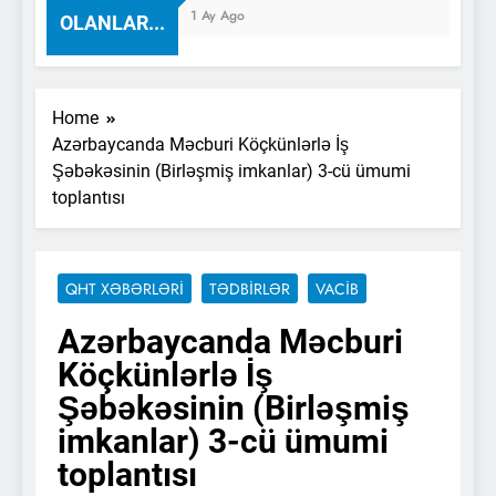
1 Ay Ago
OLANLAR...
Home
Azərbaycanda Məcburi Köçkünlərlə İş
Şəbəkəsinin (Birləşmiş imkanlar) 3-cü ümumi
toplantısı
QHT XƏBƏRLƏRI
TƏDBIRLƏR
VACİB
Azərbaycanda Məcburi
Köçkünlərlə İş
Şəbəkəsinin (Birləşmiş
imkanlar) 3-cü ümumi
toplantısı