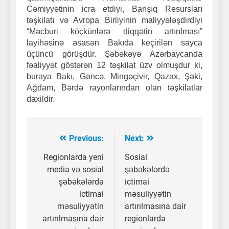
Cəmiyyətinin icra etdiyi, Barışıq Resursları
təşkilatı və Avropa Birliyinin maliyyələşdirdiyi
“Məcburi köçkünlərə diqqətin artırılması”
layihəsinə əsasən Bakıda keçirilən sayca
üçüncü görüşdür. Şəbəkəyə Azərbaycanda
fəaliyyət göstərən 12 təşkilat üzv olmuşdur ki,
buraya Bakı, Gəncə, Mingəçivir, Qazax, Şəki,
Ağdam, Bərdə rayonlarından olan təşkilatlar
daxildir.
Previous:
Next:
Yazı
naviqasiyası
Regionlarda yeni
Sosial
media və sosial
şəbəkələrdə
şəbəkələrdə
ictimai
ictimai
məsuliyyətin
məsuliyyətin
artırılmasına dair
artırılmasına dair
regionlarda