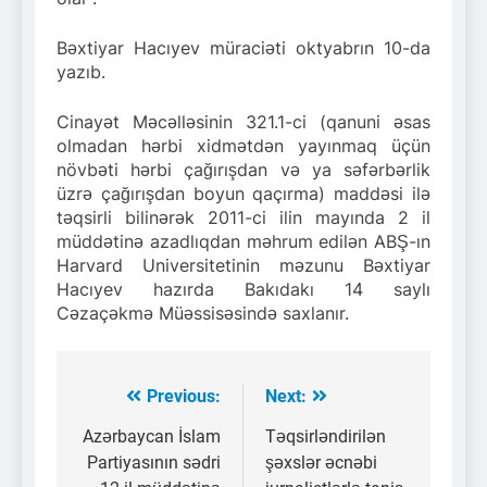
Bəxtiyar Hacıyev müraciəti oktyabrın 10-da
yazıb.
Cinayət Məcəlləsinin 321.1-ci (qanuni əsas
olmadan hərbi xidmətdən yayınmaq üçün
növbəti hərbi çağırışdan və ya səfərbərlik
üzrə çağırışdan boyun qaçırma) maddəsi ilə
təqsirli bilinərək 2011-ci ilin mayında 2 il
müddətinə azadlıqdan məhrum edilən ABŞ-ın
Harvard Universitetinin məzunu Bəxtiyar
Hacıyev hazırda Bakıdakı 14 saylı
Cəzaçəkmə Müəssisəsində saxlanır.
Previous:
Next:
Yazı
naviqasiyası
Azərbaycan İslam
Təqsirləndirilən
Partiyasının sədri
şəxslər əcnəbi