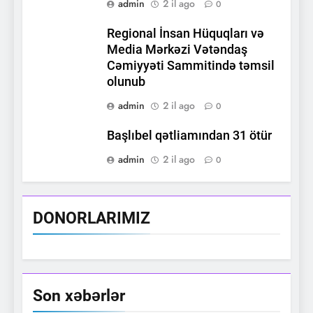
admin
2 il ago
0
Regional İnsan Hüquqları və
Media Mərkəzi Vətəndaş
Cəmiyyəti Sammitində təmsil
olunub
admin
2 il ago
0
Başlıbel qətliamından 31 ötür
admin
2 il ago
0
DONORLARIMIZ
Son xəbərlər