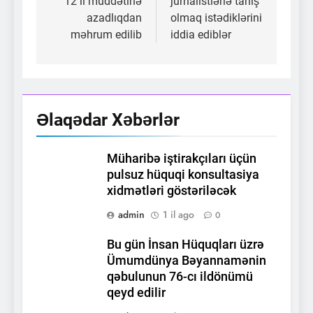
12 il müddətinə
jurnalistlərlə taniş
azadlıqdan
olmaq istədiklərini
məhrum edilib
iddia ediblər
Əlaqədar Xəbərlər
Müharibə iştirakçıları üçün
pulsuz hüquqi konsultasiya
xidmətləri göstəriləcək
admin
1 il ago
0
Bu gün İnsan Hüquqları üzrə
Ümumdünya Bəyannamənin
qəbulunun 76-cı ildönümü
qeyd edilir