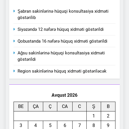
Şabran sakinlərinə hüquqi konsultasiya xidməti
göstərilib
Siyəzəndə 12 nəfərə hüquq xidməti göstərildi
Qobustanda 16 nəfərə hüquq xidməti göstərildi
Ağsu sakinlərinə hüquqi konsultasiya xidməti
göstərildi
Region sakinlərinə hüquq xidməti göstəriləcək
Avqust 2026
BE
ÇA
Ç
CA
C
Ş
B
1
2
3
4
5
6
7
8
9