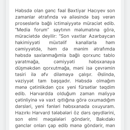
Həbsdə olan gənc fəal Bəxtiyar Hacıyev son
zamanlar ətrafında və ailəsində baş verən
proseslərlə bağlı ictimaiyyətə müraciət edib.
“Media forum” saytının məlumatına görə,
müraciətdə deyilir: “Son vaxtlar Azərbaycan
hakimiyyəti müxtəlif kanallarla həm
cəmiyyətdə, həm də mənim ətrafımda
həbsdə saxlanmağımla bağlı qorxunc tablo
yaratmağa, cəmiyyəti həbsxanaya
düşməkdən qorxutmağa, məni isə çevrəmin
təsiri ilə əfv diləməyə çalışır. Əslində,
vəziyyət tam başqadır.
Həbsdə olmağım
mənə çətinlikdən çox yeni fürsətlər təqdim
edib. Harvardda olduğum zaman maliyyə
çətinliyinə və vaxt qıtlığına görə oxumadığım
dərsləri, yeni fənləri həbsxanada oxuyuram.
Hazırkı Harvard tələbələri öz dərs qeydlərini,
son elmi məqalələri göndərir, Bakıdakı
gənclər onları çap edib mənə göndərir, mən