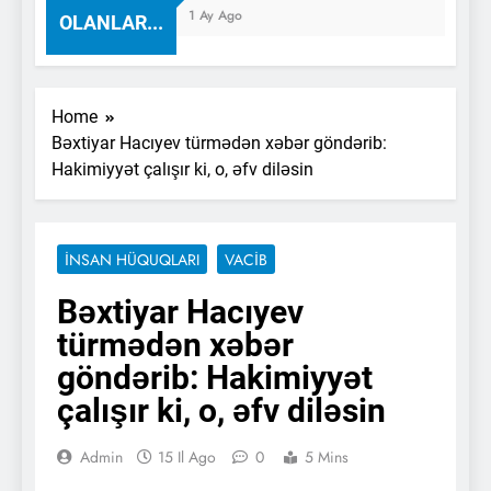
1 Ay Ago
OLANLAR...
Home
Bəxtiyar Hacıyev türmədən xəbər göndərib:
Hakimiyyət çalışır ki, o, əfv diləsin
İNSAN HÜQUQLARI
VACİB
Bəxtiyar Hacıyev
türmədən xəbər
göndərib: Hakimiyyət
çalışır ki, o, əfv diləsin
Admin
15 Il Ago
0
5 Mins