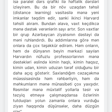
isə paralel dərs qrafiki ilə həftəlik dərsləri
izləyirəm. Bu da bir növ uzaqdan təhsil
(distance learning) vasitəsilə mənə yeni
imkanlar təqdim edir, sanki ikinci Harvard
təhsili alıram. Bundan əlavə, vaxt keçdikcə
mənə dəstək verənlərin sayı artır. Son vaxtlar
bir qrup Azərbaycan ziyalısının dəstəyi də
məni ruhlandırdı. Bu addımlarına görə mən
onlara da çox təşəkkür edirəm. Həm onların,
həm də dünyanın beyin mərkəzi sayılan
Harvardın nüfuzlu professorlarının mənə
dəstəkləri əslində kimin haqlı, kimin haqsız,
kimin udan, kimin uduzan tərəf olduğunu bir
daha açıq göstərir. Saxlandığım cəzaçəkmə
müəssisəsində həm rəhbərliyin, həm də
məhkumların mənə münasibəti çox yaxşıdır.
Rəsmilər mənə müxtəlif yollarla təsir və
təzyiq etməyə çalışmaqdansa özlərinin
tutduqları yolun zamanla onlara vurduğu
ziyan haqqında düşünsələr, daha düzgün
olar”.