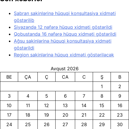
Şabran sakinlərinə hüquqi konsultasiya xidməti
göstərilib
Siyəzəndə 12 nəfərə hüquq xidməti göstərildi
Qobustanda 16 nəfərə hüquq xidməti göstərildi
Ağsu sakinlərinə hüquqi konsultasiya xidməti
göstərildi
Region sakinlərinə hüquq xidməti göstəriləcək
Avqust 2026
BE
ÇA
Ç
CA
C
Ş
B
1
2
3
4
5
6
7
8
9
10
11
12
13
14
15
16
17
18
19
20
21
22
23
24
25
26
27
28
29
30