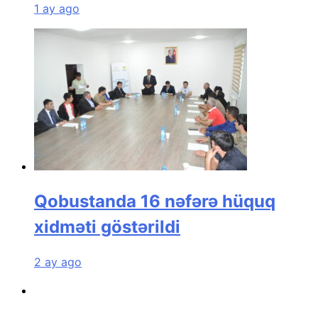
1 ay ago
Qobustanda 16 nəfərə hüquq
xidməti göstərildi
2 ay ago