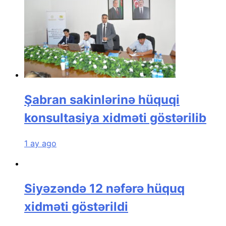
Şabran sakinlərinə hüquqi
konsultasiya xidməti göstərilib
1 ay ago
Siyəzəndə 12 nəfərə hüquq
xidməti göstərildi