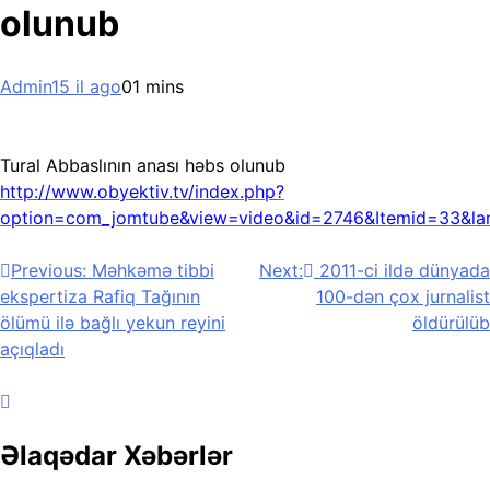
olunub
Admin
15 il ago
0
1 mins
Tural Abbaslının anası həbs olunub
http://www.obyektiv.tv/index.php?
option=com_jomtube&view=video&id=2746&Itemid=33&la
Yazı
Previous:
Məhkəmə tibbi
Next:
2011-ci ildə dünyada
ekspertiza Rafiq Tağının
100-dən çox jurnalist
naviqasiyası
ölümü ilə bağlı yekun reyini
öldürülüb
açıqladı
Əlaqədar Xəbərlər