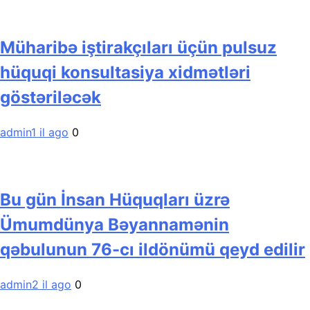
Müharibə iştirakçıları üçün pulsuz
hüquqi konsultasiya xidmətləri
göstəriləcək
admin
1 il ago
0
Bu gün İnsan Hüquqları üzrə
Ümumdünya Bəyannamənin
qəbulunun 76-cı ildönümü qeyd edilir
admin
2 il ago
0