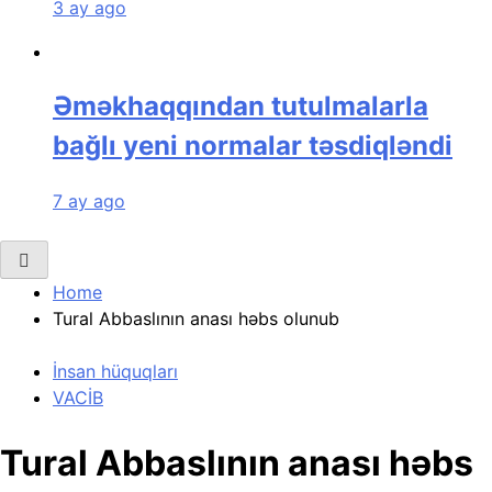
3 ay ago
Əməkhaqqından tutulmalarla
bağlı yeni normalar təsdiqləndi
7 ay ago
Home
Tural Abbaslının anası həbs olunub
İnsan hüquqları
VACİB
Tural Abbaslının anası həbs