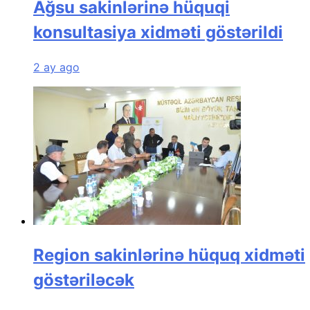
Ağsu sakinlərinə hüquqi
konsultasiya xidməti göstərildi
2 ay ago
Region sakinlərinə hüquq xidməti
göstəriləcək