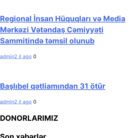
Regional İnsan Hüquqları və Media
Mərkəzi Vətəndaş Cəmiyyəti
Sammitində təmsil olunub
admin
2 il ago
0
Başlıbel qətliamından 31 ötür
admin
2 il ago
0
DONORLARIMIZ
Son xəbərlər