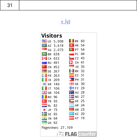
31
« İyl