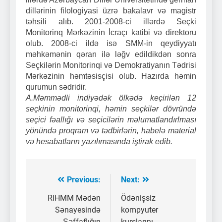
dillərinin filologiyasi üzrə bakalavr və magistr
təhsili alıb. 2001-2008-ci illərdə Seçki
Monitorinq Mərkəzinin İcraçı katibi və direktoru
olub. 2008-ci ildə isə SMM-in qeydiyyatı
məhkəmənin qərarı ilə ləğv edildikdən sonra
Seçkilərin Monitorinqi və Demokratiyanın Tədrisi
Mərkəzinin həmtəsisçisi olub. Hazırda həmin
qurumun sədridir.
A.Məmmədli indiyədək ölkədə keçirilən 12
seçkinin monitorinqi, həmin seçkilər dövründə
seçici fəallığı və seçicilərin məlumatlandırlması
yönündə proqram və tədbirlərin, habelə material
və hesabatların yazılımasında iştirak edib.
Previous:
Next:
Yazı
naviqasiyası
RIHMM Mədən
Ödənişsiz
Sənayesində
kompyuter
Şəffaflığın
kurslarını