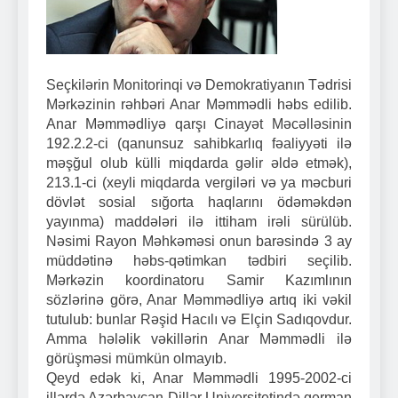
Seçkilərin Monitorinqi və Demokratiyanın Tədrisi
Mərkəzinin rəhbəri Anar Məmmədli həbs edilib.
Anar Məmmədliyə qarşı Cinayət Məcəlləsinin
192.2.2-ci (qanunsuz sahibkarlıq fəaliyyəti ilə
məşğul olub külli miqdarda gəlir əldə etmək),
213.1-ci (xeyli miqdarda vergiləri və ya məcburi
dövlət sosial sığorta haqlarını ödəməkdən
yayınma) maddələri ilə ittiham irəli sürülüb.
Nəsimi Rayon Məhkəməsi onun barəsində 3 ay
müddətinə həbs-qətimkan tədbiri seçilib.
Mərkəzin koordinatoru Samir Kazımlının
sözlərinə görə, Anar Məmmədliyə artıq iki vəkil
tutulub: bunlar Rəşid Hacılı və Elçin Sadıqovdur.
Amma hələlik vəkillərin Anar Məmmədli ilə
görüşməsi mümkün olmayıb.
Qeyd edək ki, Anar Məmmədli 1995-2002-ci
illərdə Azərbaycan Dillər Universitetində german