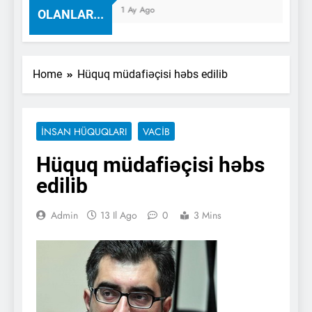
1 Ay Ago
OLANLAR...
Home
Hüquq müdafiəçisi həbs edilib
İNSAN HÜQUQLARI
VACİB
Hüquq müdafiəçisi həbs
edilib
Admin
13 Il Ago
0
3 Mins