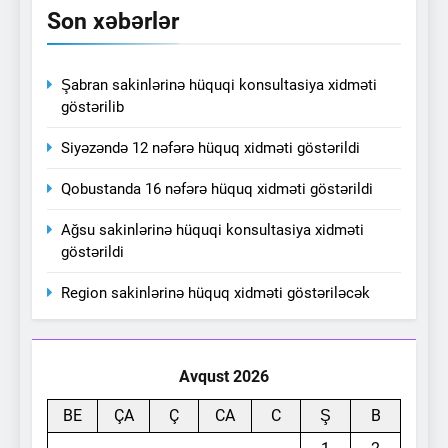
Son xəbərlər
Şabran sakinlərinə hüquqi konsultasiya xidməti
göstərilib
Siyəzəndə 12 nəfərə hüquq xidməti göstərildi
Qobustanda 16 nəfərə hüquq xidməti göstərildi
Ağsu sakinlərinə hüquqi konsultasiya xidməti
göstərildi
Region sakinlərinə hüquq xidməti göstəriləcək
Avqust 2026
BE
ÇA
Ç
CA
C
Ş
B