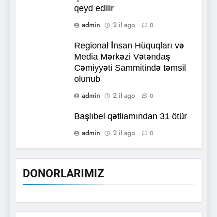
qeyd edilir
admin
2 il ago
0
Regional İnsan Hüquqları və
Media Mərkəzi Vətəndaş
Cəmiyyəti Sammitində təmsil
olunub
admin
2 il ago
0
Başlıbel qətliamından 31 ötür
admin
2 il ago
0
DONORLARIMIZ