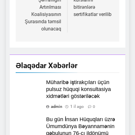
Artırılması
bitirənlərə
Koalisiyasının
sertifikatlar verilib
Şurasında təmsil
olunacaq
Əlaqədar Xəbərlər
Müharibə iştirakçıları üçün
pulsuz hüquqi konsultasiya
xidmətləri göstəriləcək
admin
1 il ago
0
Bu gün İnsan Hüquqları üzrə
Ümumdünya Bəyannamənin
qəbulunun 76-cı ildönümü