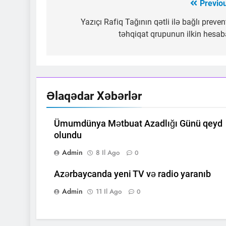
Previo
Yazı
naviqasiyası
Yazıçı Rafiq Tağının qətli ilə bağlı preven
təhqiqat qrupunun ilkin hesab
Əlaqədar Xəbərlər
Ümumdünya Mətbuat Azadlığı Günü qeyd
olundu
Admin
8 Il Ago
0
Azərbaycanda yeni TV və radio yaranıb
Admin
11 Il Ago
0