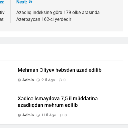
us:
Next:
tiv
Azadlıq indeksinə görə 179 ölkə arasında
atı
Azərbaycan 162-ci yerdədir
Mehman Əliyev həbsdən azad edilib
Admin
9 Il Ago
0
Xədicə İsmayılova 7,5 il müddətinə
azadlıqdan məhrum edilib
Admin
11 Il Ago
0