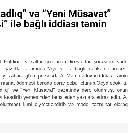
dlıq” və “Yeni Müsavat”
i” ilə bağlı iddiası təmin
dinq” şirkətlər qrupunun direktorlar şurasının sədri
qəzetləri arasında “Ayı işi” ilə bağlı məhkəmə prosesi
rdiyi xəbərə görə, prosesdə A. Məmmədovun iddiası təmin
n manat ödəməsi barədə qərar qəbul olunub.
Qeyd edək ki,
lıq” və “Yeni Müsavat” qəzetində dərc olunmuş, onun
yı kəsdirib yeməsindən bəhs edən yazılara etiraz edib. A.
lunması kimi qiymətləndirib və maddi təzminat olaraq