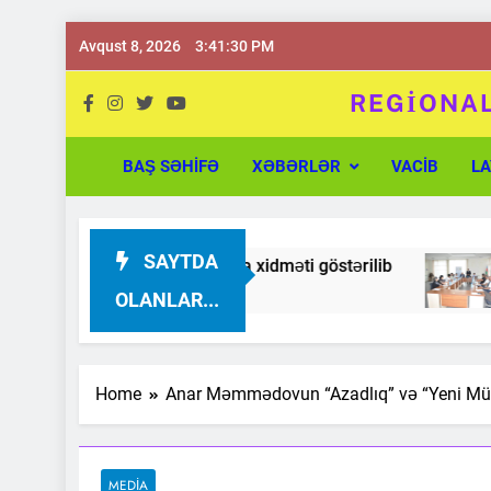
Skip
Avqust 8, 2026
3:41:30 PM
to
content
REGİONAL
Regional İnsan Hü
BAŞ SƏHIFƏ
XƏBƏRLƏR
VACİB
LA
SAYTDA
lərinə hüquqi konsultasiya xidməti göstərilib
OLANLAR...
Home
Anar Məmmədovun “Azadlıq” və “Yeni Müsava
MEDIA