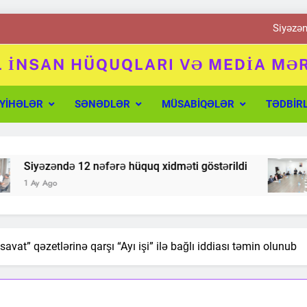
Siyəzən
Qobustand
 İNSAN HÜQUQLARI VƏ MEDİA MƏ
quqları və Media Mərkəzi
Ağsu sakinlərinə 
YIHƏLƏR
SƏNƏDLƏR
MÜSABIQƏLƏR
TƏDBIR
Şabran sakinlərinə 
Siyəzən
Siyəzəndə 12 nəfərə hüquq xidməti göstərildi
Qobustand
1 Ay Ago
Ağsu sakinlərinə 
t” qəzetlərinə qarşı “Ayı işi” ilə bağlı iddiası təmin olunub