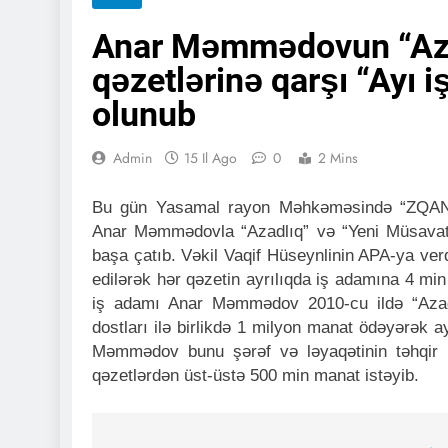
Anar Məmmədovun “Aza
qəzetlərinə qarşı “Ayı iş
olunub
Admin
15 Il Ago
0
2 Mins
Bu gün Yasamal rayon Məhkəməsində “ZQAN Hol
Anar Məmmədovla “Azadlıq” və “Yeni Müsavat” 
başa çatıb. Vəkil Vaqif Hüseynlinin APA-ya ve
edilərək hər qəzetin ayrılıqda iş adamına 4 mi
iş adamı Anar Məmmədov 2010-cu ildə “Azad
dostları ilə birlikdə 1 milyon manat ödəyərək a
Məmmədov bunu şərəf və ləyaqətinin təhqir o
qəzetlərdən üst-üstə 500 min manat istəyib.