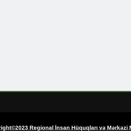
ight©2023 Regional İnsan Hüquqları və
Mərkəzi