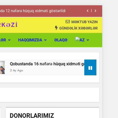
də 12 nəfərə hüquq xidməti göstərildi
MƏKTUB YAZIN
a 16 nəfərə hüquq xidməti göstərildi
RKƏZİ
GÜNDƏLİK XƏBƏRLƏR
hüquqi konsultasiya xidməti göstərildi
LƏR
HAQQIMIZDA
ƏLAQƏ
hüquqi konsultasiya xidməti göstərilib
də 12 nəfərə hüquq xidməti göstərildi
Qobustanda 16 nəfərə hüquq xidməti göstərildi
a 16 nəfərə hüquq xidməti göstərildi
2 Ay Ago
hüquqi konsultasiya xidməti göstərildi
DONORLARIMIZ