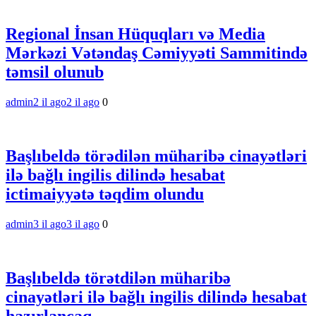
Regional İnsan Hüquqları və Media
Mərkəzi Vətəndaş Cəmiyyəti Sammitində
təmsil olunub
admin
2 il ago
2 il ago
0
Başlıbeldə törədilən müharibə cinayətləri
ilə bağlı ingilis dilində hesabat
ictimaiyyətə təqdim olundu
admin
3 il ago
3 il ago
0
Başlıbeldə törətdilən müharibə
cinayətləri ilə bağlı ingilis dilində hesabat
hazırlancaq