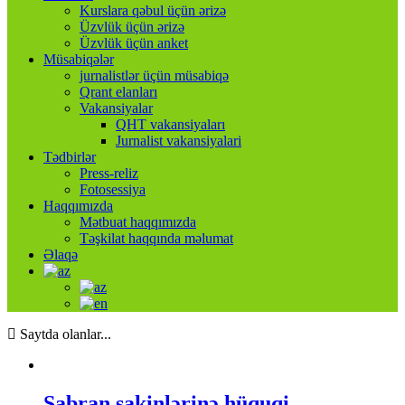
Kurslara qəbul üçün ərizə
Üzvlük üçün ərizə
Üzvlük üçün anket
Müsabiqələr
jurnalistlər üçün müsabiqə
Qrant elanları
Vakansiyalar
QHT vakansiyaları
Jurnalist vakansiyalari
Tədbirlər
Press-reliz
Fotosessiya
Haqqımızda
Mətbuat haqqımızda
Təşkilat haqqında məlumat
Əlaqə
Saytda olanlar...
Şabran sakinlərinə hüquqi