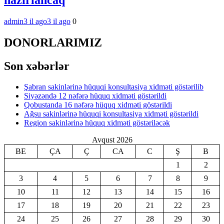
admin
3 il ago
3 il ago
0
DONORLARIMIZ
Son xəbərlər
Şabran sakinlərinə hüquqi konsultasiya xidməti göstərilib
Siyəzəndə 12 nəfərə hüquq xidməti göstərildi
Qobustanda 16 nəfərə hüquq xidməti göstərildi
Ağsu sakinlərinə hüquqi konsultasiya xidməti göstərildi
Region sakinlərinə hüquq xidməti göstəriləcək
Avqust 2026
BE
ÇA
Ç
CA
C
Ş
B
1
2
3
4
5
6
7
8
9
10
11
12
13
14
15
16
17
18
19
20
21
22
23
24
25
26
27
28
29
30