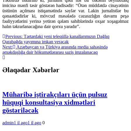
Tədbirdə bildirilib ki, jurnalist qətli hər bir ölkənin beynəlxalq
imicinə mənfi təsir göstərən hadisədir: “Ötən müddətdə cinayətinin
üstünün açılması istiqamətində səylər var. Lakin jurnalistlər bu
qənaətdədirlər ki, mövcud məsələdə cəzasızlığın davamı peşə
fəaliyyətlərini yerinə yetirən qələm sahiblərində oxşar xoşagəlməz
halın təkrarlanacağına dair qorxu yaradır”.
Yazı
Previous:
Tərtərdəki yeni teleqüllə kanallarımızın Dağlıq
Qarabağda yayımına imkan verəcək
naviqasiyası
Next:
Azərbaycan və Türkiyə arasında media sahəsində
əməkdaşlığa dair hökumətlərarası saziş imzalanacaq
Əlaqədar Xəbərlər
Müharibə iştirakçıları üçün pulsuz
hüquqi konsultasiya xidmətləri
göstəriləcək
admin
1 il ago
1 il ago
0