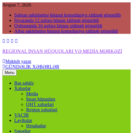
Skip
Avqust 7, 2026
to
Şabran sakinlərinə hüquqi konsultasiya xidməti göstərilib
content
Siyəzəndə 12 nəfərə hüquq xidməti göstərildi
Qobustanda 16 nəfərə hüquq xidməti göstərildi
Ağsu sakinlərinə hüquqi konsultasiya xidməti göstərildi
REGİONAL İNSAN HÜQUQLARI VƏ MEDİA MƏRKƏZİ
Məktub yazın
Regional İnsan Hüquqları və Media Mərkəzi
GÜNDƏLİK XƏBƏRLƏR
Menu
Baş səhifə
Xəbərlər
Media
İnsan hüquqları
QHT xəbərləri
Region xəbərləri
VACİB
Layihələr
Hesabatlar
Sənədlər