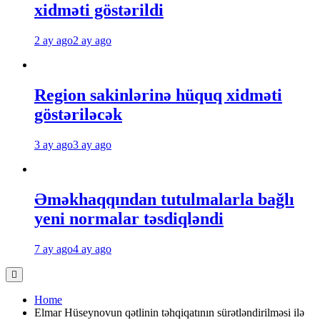
xidməti göstərildi
2 ay ago
2 ay ago
Region sakinlərinə hüquq xidməti
göstəriləcək
3 ay ago
3 ay ago
Əməkhaqqından tutulmalarla bağlı
yeni normalar təsdiqləndi
7 ay ago
4 ay ago
Home
Elmar Hüseynovun qətlinin təhqiqatının sürətləndirilməsi ilə