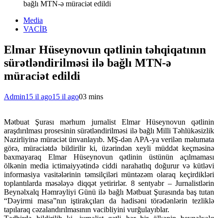
bağlı MTN-ə müraciət edildi
Media
VACİB
Elmar Hüseynovun qətlinin təhqiqatının
sürətləndirilməsi ilə bağlı MTN-ə
müraciət edildi
Admin
15 il ago
15 il ago
0
3 mins
Mətbuat Şurası mərhum jurnalist Elmar Hüseynovun qətlinin
araşdırılması prosesinin sürətləndirilməsi ilə bağlı Milli Təhlükəsizlik
Nazirliyinə müraciət ünvanlayıb. MŞ-dən APA-ya verilən məlumata
görə, müraciətdə bildirilir ki, üzərindən xeyli müddət keçməsinə
baxmayaraq Elmar Hüseynovun qətlinin üstünün açılmaması
ölkənin media ictimaiyyətində ciddi narahatlıq doğurur və kütləvi
informasiya vasitələrinin təmsilçiləri müntəzəm olaraq keçirdikləri
toplantılarda məsələyə diqqət yetirirlər.
8 sentyabr – Jurnalistlərin
Beynəlxalq Həmrəyliyi Günü ilə bağlı Mətbuat Şurasında baş tutan
“Dəyirmi masa”nın iştirakçıları da hadisəni törədənlərin tezliklə
tapılaraq cəzalandırılmasının vacibliyini vurğulayıblar.