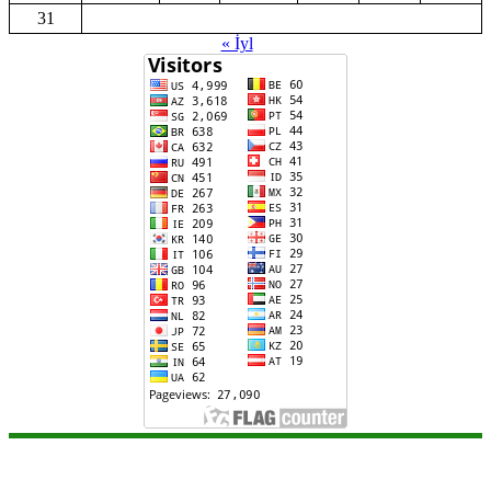
31
« İyl
Copyright©2023 Regional İnsan Hüquqları və