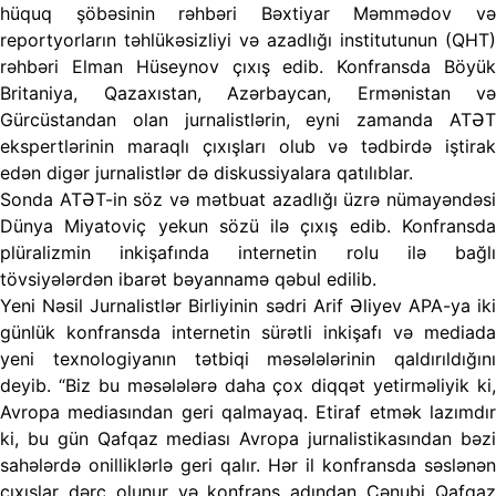
hüquq şöbəsinin rəhbəri Bəxtiyar Məmmədov və
reportyorların təhlükəsizliyi və azadlığı institutunun (QHT)
rəhbəri Elman Hüseynov çıxış edib. Konfransda Böyük
Britaniya, Qazaxıstan, Azərbaycan, Ermənistan və
Gürcüstandan olan jurnalistlərin, eyni zamanda ATƏT
ekspertlərinin maraqlı çıxışları olub və tədbirdə iştirak
edən digər jurnalistlər də diskussiyalara qatılıblar.
Sonda ATƏT-in söz və mətbuat azadlığı üzrə nümayəndəsi
Dünya Miyatoviç yekun sözü ilə çıxış edib. Konfransda
plüralizmin inkişafında internetin rolu ilə bağlı
tövsiyələrdən ibarət bəyannamə qəbul edilib.
Yeni Nəsil Jurnalistlər Birliyinin sədri Arif Əliyev APA-ya iki
günlük konfransda internetin sürətli inkişafı və mediada
yeni texnologiyanın tətbiqi məsələlərinin qaldırıldığını
deyib. “Biz bu məsələlərə daha çox diqqət yetirməliyik ki,
Avropa mediasından geri qalmayaq. Etiraf etmək lazımdır
ki, bu gün Qafqaz mediası Avropa jurnalistikasından bəzi
sahələrdə onilliklərlə geri qalır. Hər il konfransda səslənən
çıxışlar dərc olunur və konfrans adından Cənubi Qafqaz