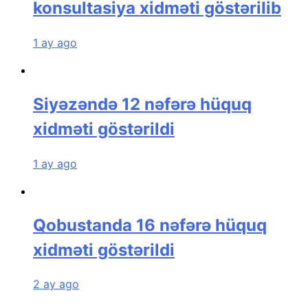
konsultasiya xidməti göstərilib
1 ay ago
Siyəzəndə 12 nəfərə hüquq
xidməti göstərildi
1 ay ago
Qobustanda 16 nəfərə hüquq
xidməti göstərildi
2 ay ago