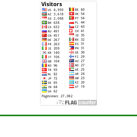
Copyright©2023 Regional İnsan Hüquqları və
Mərkəzi
Media