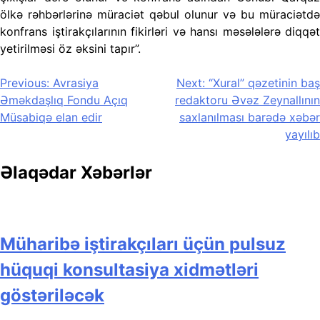
ölkə rəhbərlərinə müraciət qəbul olunur və bu müraciətdə
konfrans iştirakçılarının fikirləri və hansı məsələlərə diqqət
yetirilməsi öz əksini tapır”.
Yazı
Previous:
Avrasiya
Next:
“Xural” qəzetinin baş
Əməkdaşlıq Fondu Açıq
redaktoru Əvəz Zeynallının
naviqasiyası
Müsabiqə elan edir
saxlanılması barədə xəbər
yayılıb
Əlaqədar Xəbərlər
Müharibə iştirakçıları üçün pulsuz
hüquqi konsultasiya xidmətləri
göstəriləcək