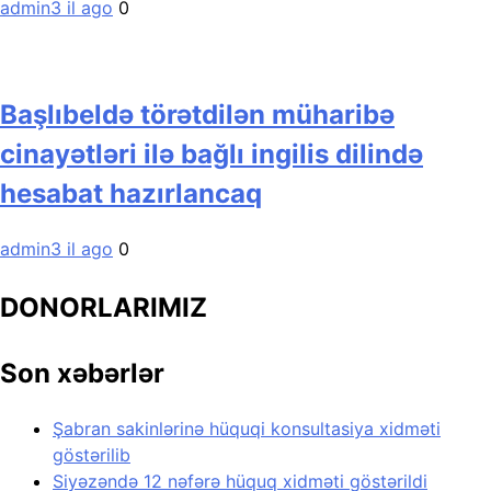
admin
3 il ago
0
Başlıbeldə törətdilən müharibə
cinayətləri ilə bağlı ingilis dilində
hesabat hazırlancaq
admin
3 il ago
0
DONORLARIMIZ
Son xəbərlər
Şabran sakinlərinə hüquqi konsultasiya xidməti
göstərilib
Siyəzəndə 12 nəfərə hüquq xidməti göstərildi