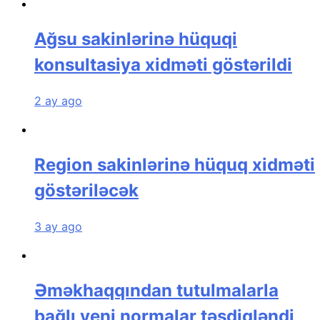
Ağsu sakinlərinə hüquqi
konsultasiya xidməti göstərildi
2 ay ago
Region sakinlərinə hüquq xidməti
göstəriləcək
3 ay ago
Əməkhaqqından tutulmalarla
bağlı yeni normalar təsdiqləndi