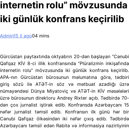
internetin rolu” mövzusunda
iki günlük konfrans keçirilib
Admin
15 il ago
0
4 mins
Gürcüstan paytaxtında oktyabrın 20-dən başlayan “Cənubi
Qafqaz KİV 8-ci illik konfransında “Plüralizmin inkişafında
internetin rolu” mövzusunda iki günlük konfrans keçirilib.
APA-nın Gürcüstan bürosunun məlumatına görə, tədbiri
giriş sözü ilə ATƏT-in söz və mətbuat azadlığı üzrə
nümayəndəsi Dünya Miyatoviç və ATƏT-in KİV məsələləri
üzrə bürosunun direktoru Andrey Rixter açıb. Tədbirdə 70-
dən çox jurnalist iştirak edib.
Konfransda Azərbaycanı 1
nəfər jurnalist təmsil edib. Konfransın ilk günü hər bir
Cənubi Qafqaz ölkəsindən iki nəfər çıxış edib. Tədbirdə
Azərbaycanı təmsil edən Rabitə və informasiya nazirliyinin