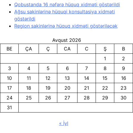
Qobustanda 16 nəfərə hüquq xidməti göstərildi
Ağsu sakinlərinə hüquqi konsultasiya xidməti
göstərildi
Region sakinlərinə hüquq xidməti göstəriləcək
Avqust 2026
BE
ÇA
Ç
CA
C
Ş
B
1
2
3
4
5
6
7
8
9
10
11
12
13
14
15
16
17
18
19
20
21
22
23
24
25
26
27
28
29
30
31
« İyl