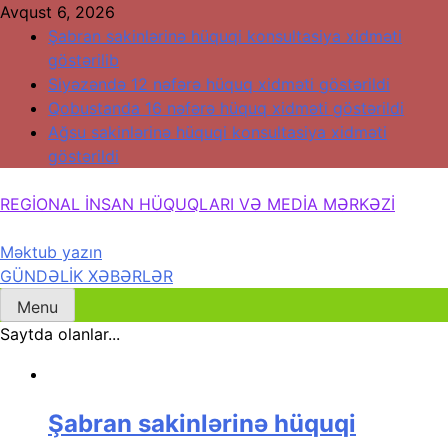
Skip
Avqust 6, 2026
to
Şabran sakinlərinə hüquqi konsultasiya xidməti
content
göstərilib
Siyəzəndə 12 nəfərə hüquq xidməti göstərildi
Qobustanda 16 nəfərə hüquq xidməti göstərildi
Ağsu sakinlərinə hüquqi konsultasiya xidməti
göstərildi
REGİONAL İNSAN HÜQUQLARI VƏ MEDİA MƏRKƏZİ
Məktub yazın
Regional İnsan Hüquqları və Media Mərkəzi
GÜNDƏLİK XƏBƏRLƏR
Menu
Saytda olanlar...
Şabran sakinlərinə hüquqi