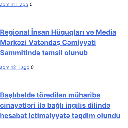
admin
1 il ago
0
Regional İnsan Hüquqları və Media
Mərkəzi Vətəndaş Cəmiyyəti
Sammitində təmsil olunub
admin
2 il ago
0
Başlıbeldə törədilən müharibə
cinayətləri ilə bağlı ingilis dilində
hesabat ictimaiyyətə təqdim olundu